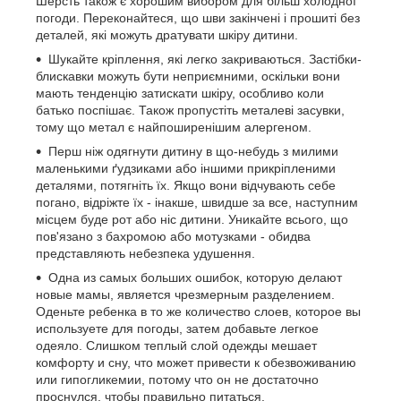
Шерсть також є хорошим вибором для більш холодної
погоди. Переконайтеся, що шви закінчені і прошиті без
деталей, які можуть дратувати шкіру дитини.
Шукайте кріплення, які легко закриваються. Застібки-
блискавки можуть бути неприємними, оскільки вони
мають тенденцію затискати шкіру, особливо коли
батько поспішає. Також пропустіть металеві засувки,
тому що метал є найпоширенішим алергеном.
Перш ніж одягнути дитину в що-небудь з милими
маленькими ґудзиками або іншими прикріпленими
деталями, потягніть їх. Якщо вони відчувають себе
погано, відріжте їх - інакше, швидше за все, наступним
місцем буде рот або ніс дитини. Уникайте всього, що
пов'язано з бахромою або мотузками - обидва
представляють небезпека удушення.
Одна из самых больших ошибок, которую делают
новые мамы, является чрезмерным разделением.
Оденьте ребенка в то же количество слоев, которое вы
используете для погоды, затем добавьте легкое
одеяло. Слишком теплый слой одежды мешает
комфорту и сну, что может привести к обезвоживанию
или гипогликемии, потому что он не достаточно
проснулся, чтобы правильно питаться.