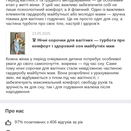
Період вагітності та грудного вигодовування — це особливий
етап у житті жінки. У цей час важливо забезпечити собі не
лише психологічний комфорт, а й фізичний. Один із важливих
елементів гардеробу майбутньої або молодої мами — зручна
піжама для вагітних і годуючих. Це не просто одяг для сну, а
частина турботи про своє тіло, настрій і здоров’я.
23.05.2025
👗 Нічні сорочки для вагітних — турбота про
комфорт і здоровий сон майбутніх мам
Кожна жінка у період очікування дитини потребує особливої
уваги до свого самопочуття, зокрема — під час сну. Саме
тому нічні сорочки для вагітних стали невід’ємною частиною
гардеробу майбутніх мам. Вони розроблені з урахуванням
змін, які відбуваються з тілом під час вагітності, і
забезпечують максимальний комфорт, свободу рухів та
зручність як для сну, так і для годування малюка після
народження.
Про нас
97% позитивних з 406 відгуків за рік