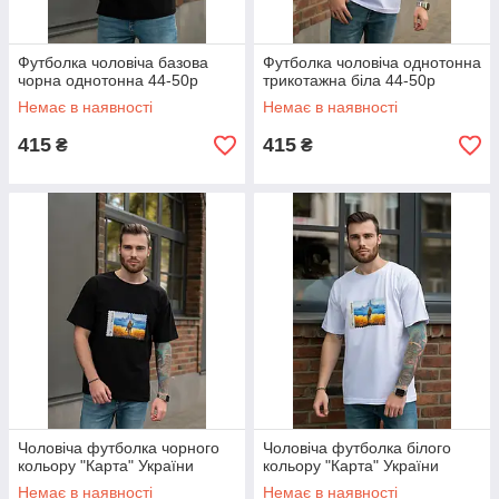
Футболка чоловіча базова
Футболка чоловіча однотонна
чорна однотонна 44-50р
трикотажна біла 44-50р
Немає в наявності
Немає в наявності
415
415
₴
₴
Чоловіча футболка чорного
Чоловіча футболка білого
кольору "Карта" України
кольору "Карта" України
Немає в наявності
Немає в наявності