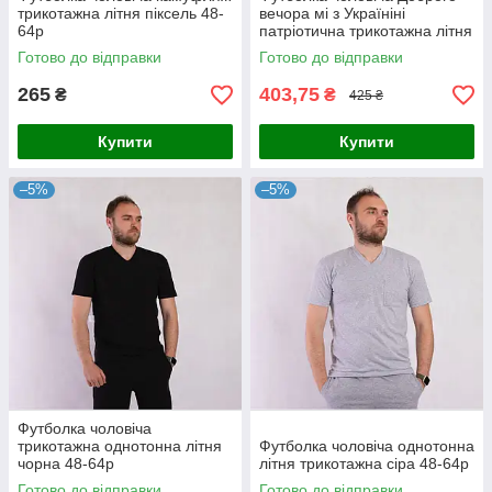
трикотажна літня піксель 48-
вечора мі з Україніні
64р
патріотична трикотажна літня
біла 44-50р
Готово до відправки
Готово до відправки
265
403,75
₴
₴
425 ₴
Купити
Купити
–5%
–5%
Футболка чоловіча
трикотажна однотонна літня
Футболка чоловіча однотонна
чорна 48-64р
літня трикотажна сіра 48-64р
Готово до відправки
Готово до відправки