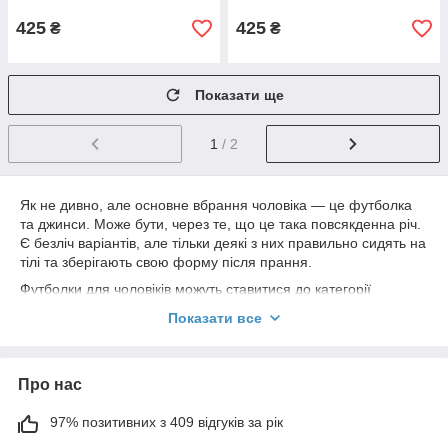
425
425
₴
₴
Показати ще
1
/ 2
Як не дивно, але основне вбрання чоловіка — це футболка
та джинси. Може бути, через те, що це така повсякденна річ.
Є безліч варіантів, але тільки деякі з них правильно сидять на
тілі та зберігають свою форму після прання.
Футболки для чоловіків можуть ставитися до категорії
повсякденних, але вибір одягу, що підходить для себе, — це
Показати все
не випадковість. Звертаючи увагу на такі речі, як-от дизайн,
посадка та колір, можна легко підвищити свій загальний
вигляд у будь-якому випадковому або напівформальному
Про нас
разі.
Як підбирати
чоловічі футболки
97% позитивних з 409 відгуків за рік
Знання форми та розмірів тіла є невіддільною частиною