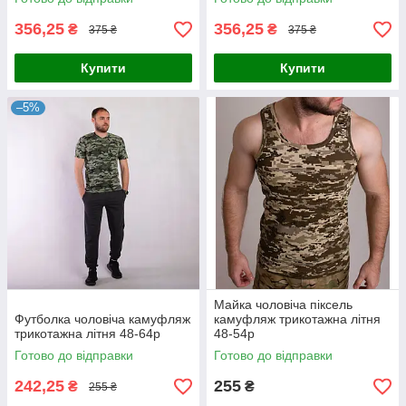
356,25
356,25
₴
₴
375 ₴
375 ₴
Купити
Купити
–5%
Майка чоловіча піксель
Футболка чоловіча камуфляж
камуфляж трикотажна літня
трикотажна літня 48-64р
48-54р
Готово до відправки
Готово до відправки
242,25
255
₴
₴
255 ₴