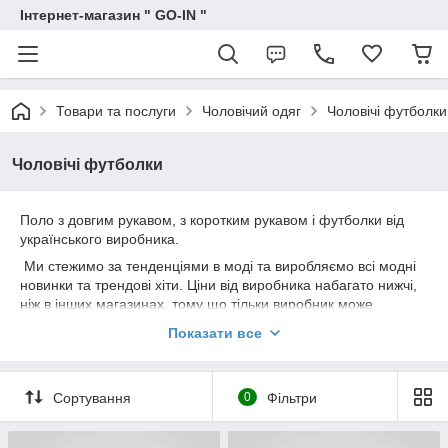
Інтернет-магазин " GO-IN "
Товари та послуги
Чоловічий одяг
Чоловічі футболки
Чоловічі футболки
Поло з довгим рукавом, з коротким рукавом і футболки від
українського виробника.
Ми стежимо за тенденціями в моді та виробляємо всі модні
новинки та трендові хіти. Ціни від виробника набагато нижчі,
ніж в інших магазинах, тому що тільки виробник може
запропонувати найнижчі оцінки на чоловічий одяг. У нас
Показати все
виробляється безліч стильних моделей і фасонів якісних
футболок для чоловіків. Гарантуємо вам найкращий сервіс,
своєчасне виконання Ваших замовлень і, звісно, швидку
Сортування
0
Фільтри
доставку всією Україною. Купити футболку гуртом можна
сидячи за комп'ютером і отримати в будь-якому місті України:
Київ, Одеса, Харків, Львів, Дніпр, Запоріжжя, Полтава, Суми...