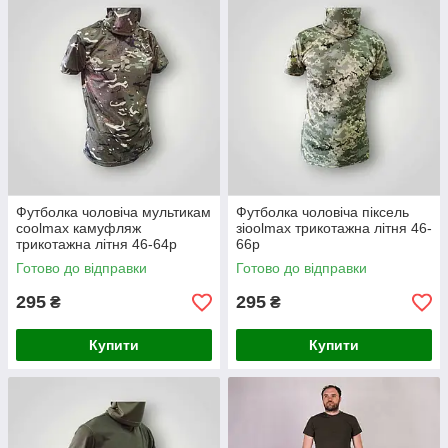
і багато інших міста купують наші чоловічі футболки
популярної служби доставки — Новою Поштою.
Футболка чоловіча мультикам
Футболка чоловіча піксель
coolmax камуфляж
зіoolmax трикотажна літня 46-
трикотажна літня 46-64р
66р
Готово до відправки
Готово до відправки
295
295
₴
₴
Купити
Купити