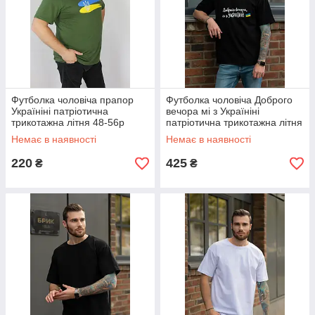
Футболка чоловіча прапор
Футболка чоловіча Доброго
Україніні патріотична
вечора мі з Україніні
трикотажна літня 48-56р
патріотична трикотажна літня
чорна 44-50р
Немає в наявності
Немає в наявності
220
425
₴
₴