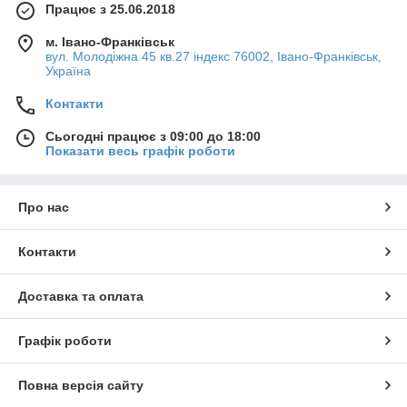
вибору будь-якого одягу. Вільно прикрашені візерунками
Працює з 25.06.2018
футболки або квіткові мотиви зроблять одяг яскравішим і
м. Івано-Франківськ
приємнішим. Її можна поєднати з джинсами, нейтральними
вул. Молодіжна 45 кв.27 індекс 76002, Івано-Франківськ,
штанами чиносами та шортами, щоб малюнок мав
Україна
насиченіший вигляд.
Що потрібно знати перед тим, як
купити
свою модель:
Контакти
Короткі рукави чудові цілий рік і з'являються всюди: у
Сьогодні працює з 09:00 до 18:00
відпустці, у спортзалі, під майками та на вихідних.
Показати весь графік роботи
Сорочки з довгими рукавами, з іншого боку, можуть
бути дуже корисними для походів, оскільки потрібно
захистити руки від укусів. Довжина футболки має бути
Про нас
трохи вищою за лінію пояса.
Сорочки з V-подібним вирізом для хлопців гарні тим,
Контакти
що вони можуть бути різних типів. Наприклад, залежно
від того, яку частину грудей хочеться показати, можна
придбати сорочку з маленьким або великим V-
Доставка та оплата
подібним коміром.
Хоча є багато стилів і комбінацій, у яких можна
Графік роботи
одягнути білу футболку, найкраще в них те, що вони
підходять до будь-якої форми тіла. Монохроматичний
колір доповнює будь-яку форму та робить її яскравою
Повна версія сайту
та стрункою. Все залежить тільки від форми та дизайну