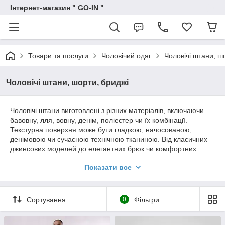
Інтернет-магазин " GO-IN "
Товари та послуги
Чоловічий одяг
Чоловічі штани, ш
Чоловічі штани, шорти, бриджі
Чоловічі штани виготовлені з різних матеріалів, включаючи
бавовну, лля, вовну, денім, поліестер чи їх комбінації.
Текстурна поверхня може бути гладкою, начосованою,
денімовою чи сучасною технічною тканиною. Від класичних
джинсових моделей до елегантних брюк чи комфортних
штанів з еластичною талією — дизайн варіюється для
Показати все
відповідності різним стилів та випадкам використання.
Прямий, заужений, облягаючий або класичний — вибір
силуету залежить від особистих вподобань і образу, який ви
хочете створити. Деталі можуть включати кишені, застібки на
Сортування
0
Фільтри
блискавці або ґудзиках, а також декоративні шви чи стрічки.
Додаткові акценти можуть бути зброшурованими або мають