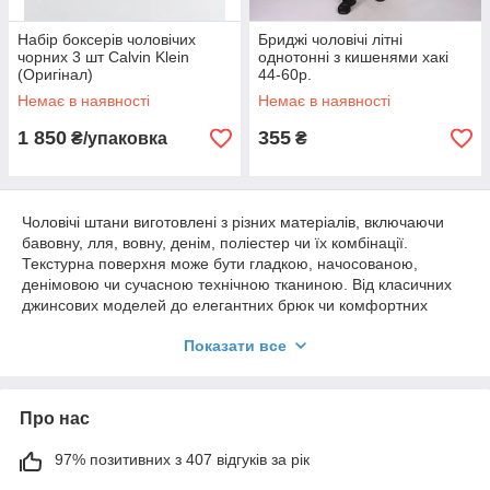
Набір боксерів чоловічих
Бриджі чоловічі літні
чорних 3 шт Calvin Klein
однотонні з кишенями хакі
(Оригінал)
44-60р.
Немає в наявності
Немає в наявності
1 850
355
₴/упаковка
₴
Чоловічі штани виготовлені з різних матеріалів, включаючи
бавовну, лля, вовну, денім, поліестер чи їх комбінації.
Текстурна поверхня може бути гладкою, начосованою,
денімовою чи сучасною технічною тканиною. Від класичних
джинсових моделей до елегантних брюк чи комфортних
штанів з еластичною талією — дизайн варіюється для
Показати все
відповідності різним стилів та випадкам використання.
Прямий, заужений, облягаючий або класичний — вибір
силуету залежить від особистих вподобань і образу, який ви
хочете створити. Деталі можуть включати кишені, застібки на
Про нас
блискавці або ґудзиках, а також декоративні шви чи стрічки.
Додаткові акценти можуть бути зброшурованими або мають
97% позитивних з 407 відгуків за рік
аплікації для стильного завершення. Від класичних кольорів,