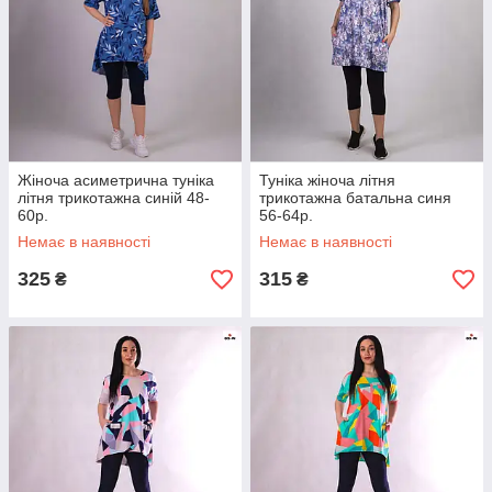
Жіноча асиметрична туніка
Туніка жіноча літня
літня трикотажна синій 48-
трикотажна батальна синя
60р.
56-64р.
Немає в наявності
Немає в наявності
325
315
₴
₴