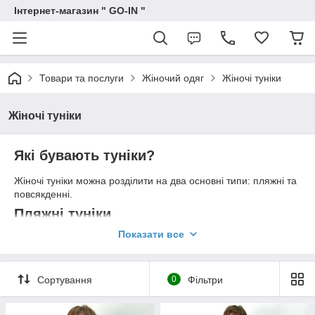
Інтернет-магазин " GO-IN "
Товари та послуги
Жіночий одяг
Жіночі туніки
Жіночі туніки
Які бувають туніки?
Жіночі туніки можна розділити на два основні типи: пляжні та
повсякденні.
Пляжні туніки
Показати все
Пляжні туніки такі ж популярні, як і пари, серед прихильниць
морського відпочинку. Але, на відміну від парео, у туніці ви
можете піти не тільки від готельного номера до пляжу, а й
вирушити на обід або прогулятися по набережній.
Сортування
0
Фільтри
Туніка для пляжу зшита, зазвичай, із шифону або іншої
напівпрозорої тканини. Тому надягати її потрібно поверх