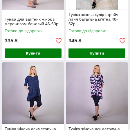
Туніка жіноча кулір стрейч
Туніка для вагітних жінок з
літня батальна м'ятна 48-
мереживом бежевий 46-60р
62р.
Готово до відправки
Готово до відправки
335
345
₴
₴
Купити
Купити
Туніка жіноча асиметрична
Туніка жіноча асиметрична