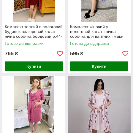
Комплект теплий в пологовий
Комплект жіночий у
будинок велюровий халат
пологовий халат і нічна
нічна сорочка бордовий р.44-
сорочка для вагітних і мам-
58
годувальниць мереживо
Готово до відправки
Готово до відправки
фіолетовий 44-58р.
765
595
₴
₴
Купити
Купити