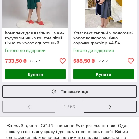
Комплект для вагітних і мам-
Комплект теплий у пологовий
годувальниць з кантом літній
халат велюрова нічна
нічна та халат однотонний
сорочка графіт р.44-54
смарагд р.44-60
Готово до відправки
Готово до відправки
733,50
688,50
₴
₴
815 ₴
765 ₴
Купити
Купити
Показати ще
1
/ 63
Жіночий одяг з " GO-IN " повинна бути різноманітною. Одяг
показує всю нашу красу і дає нам впевненість в собі. Всі ми
одягаємося, підкоряючись певним правилам і вимогам: на