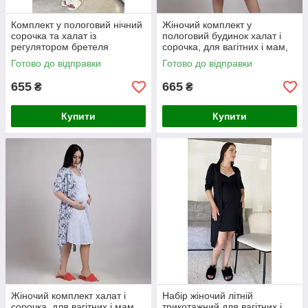
Комплект у пологовий нічний
Жіночий комплект у
сорочка та халат із
пологовий будинок халат і
регулятором бретеля
сорочка, для вагітних і мам,
брусниця 44-58р.
що годують рожевий р.44-60
Готово до відправки
Готово до відправки
655
665
₴
₴
Купити
Купити
Жіночий комплект халат і
Набір жіночий літній
сорочка, для вагітних і мам,
трикотажний для вагітних і