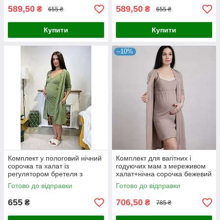
589,50
589,50
₴
₴
655 ₴
655 ₴
Купити
Купити
–10%
Комплект у пологовий нічний
Комплект для вагітних і
сорочка та халат із
годуючих мам з мереживом
регулятором бретеля з
халат+нічна сорочка бежевий
кантом оливковий 44-54р.
р.44-60
Готово до відправки
Готово до відправки
655
706,50
₴
₴
785 ₴