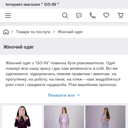
Інтернет-магазин " GO-IN "
Товари та послуги
Жіночий одяг
Жіночий одяг
Жіночий одяг з "GO-IN" повинна бути різноманітною. Одяг
показує всю нашу красу і дає нам впевненість в собі. Всі ми
одягаємося, підкоряючись певним правилам і вимогам: на
прогулянку, на роботу, на пікнік, на пляж – нам знадобляться
різні стилі і предмети гардероба. Різні виробники пропонує
жіночі моделі на всі випадки життя, пошиті з високоякісного
Показати все
трикотажного полотна. Наші виробники за останні роки дуже
додали в якості пошиття, тому наш магазин віддає перевагу
нашим фабрикам, а не вітчизняних.Як же приємно,
прийшовши додому, перевдягнутися у затишні речі, в яких
зручно і комфортно.