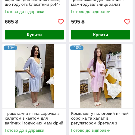
що годують блакитний р.44-
мам-годувальниць халат і
60
сорочка мереживо
Готово до відправки
Готово до відправки
однотонний чорний 44-54р
665
595
₴
₴
Купити
Купити
–10%
–10%
Трикотажна нічна сорочка з
Комплект у пологовий нічний
халатом з кантом для
сорочка та халат із
вагітних і годуючих мам сірий
регулятором бретеля з
44-54р.
кантом рожевий 44-54р.
Готово до відправки
Готово до відправки