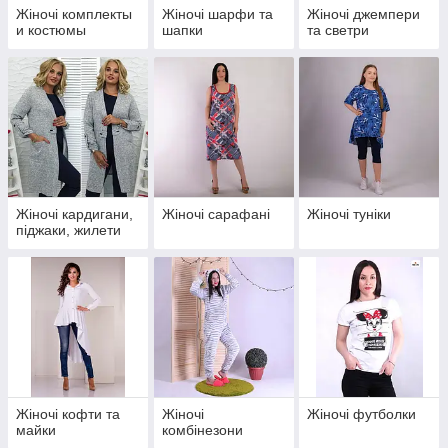
Жіночі комплекты
Жіночі шарфи та
Жіночі джемпери
и костюмы
шапки
та светри
Жіночі кардигани,
Жіночі сарафані
Жіночі туніки
піджаки, жилети
Жіночі кофти та
Жіночі
Жіночі футболки
майки
комбінезони