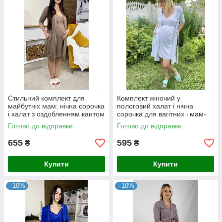
Стильний комплект для
Комплект жіночий у
майбутніх мам: нічна сорочка
пологовий халат і нічна
і халат з оздобленням кантом
сорочка для вагітних і мам-
мокко 44-54р.
годувальниць мереживо
Готово до відправки
Готово до відправки
сірий 44-58р.
655
595
₴
₴
Купити
Купити
–10%
–10%