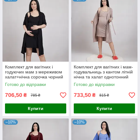
Комплект для вагітних і
Комплект для вагітних і мам-
годуючих мам з мереживом
годувальниць з кантом літній
халат+нічна сорочка чорний
нічна та халат однотонний
р.44-60
бежевий р.44-60
Готово до відправки
Готово до відправки
706,50
733,50
₴
₴
785 ₴
815 ₴
Купити
Купити
–10%
–10%