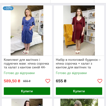
–10%
Комплект для вагітних і
Набір в пологовий будинок –
годуючих мам: нічна сорочка
нічна сорочка + халат з
та халат з кантом синій 44-
кантом для вагітних та
54р.
годуючих бордовий 44-54р.
Готово до відправки
Готово до відправки
589,50
655
₴
₴
655 ₴
Купити
Купити