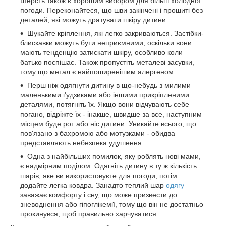
Шерсть також є хорошим вибором для більш холодної
погоди. Переконайтеся, що шви закінчені і прошиті без
деталей, які можуть дратувати шкіру дитини.
Шукайте кріплення, які легко закриваються. Застібки-
блискавки можуть бути неприємними, оскільки вони
мають тенденцію затискати шкіру, особливо коли
батько поспішає. Також пропустіть металеві засувки,
тому що метал є найпоширенішим алергеном.
Перш ніж одягнути дитину в що-небудь з милими
маленькими ґудзиками або іншими прикріпленими
деталями, потягніть їх. Якщо вони відчувають себе
погано, відріжте їх - інакше, швидше за все, наступним
місцем буде рот або ніс дитини. Уникайте всього, що
пов'язано з бахромою або мотузками - обидва
представляють небезпека удушення.
Одна з найбільших помилок, яку роблять нові мами,
є надмірним поділом. Одягніть дитину в ту ж кількість
шарів, яке ви використовуєте для погоди, потім
додайте легка ковдра. Занадто теплий шар
одягу
заважає комфорту і сну, що може призвести до
зневоднення або гіпоглікемії, тому що він не достатньо
прокинувся, щоб правильно харчуватися.