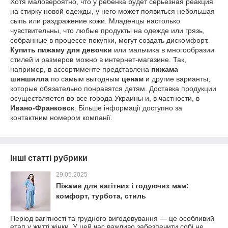
Хотя маловероятно, что у ребенка будет серьезная реакция
на стирку новой одежды, у него может появиться небольшая
сыпь или раздражение кожи. Младенцы настолько
чувствительны, что любые продукты на одежде или грязь,
собранные в процессе покупки, могут создать дискомфорт.
Купить пижаму для девочки
или мальчика в многообразии
стилей и размеров можно в интернет-магазине. Так,
например, в ассортименте представлена
пижама
шиншилла
по самым выгодным
ценам
и другие варианты,
которые обязательно понравятся детям. Доставка продукции
осуществляется во все города Украины и, в частности, в
Ивано-Франковск
. Більше інформації доступно за
контактним номером компанії.
Інші статті рубрики
29.05.2025
Піжами для вагітних і годуючих мам:
комфорт, турбота, стиль
Період вагітності та грудного вигодовування — це особливий
етап у житті жінки. У цей час важливо забезпечити собі не