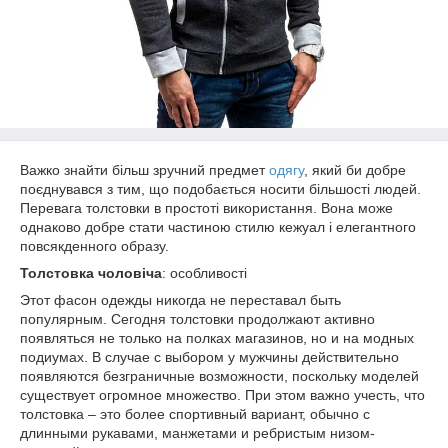
Важко знайти більш зручний предмет
одягу
, який би добре
поєднувався з тим, що подобається носити більшості людей.
Перевага толстовки в простоті використання. Вона може
однаково добре стати частиною стилю кежуал і елегантного
повсякденного образу.
Толстовка чоловіча
: особливості
Этот фасон одежды никогда не переставал быть
популярным. Сегодня толстовки продолжают активно
появляться не только на полках магазинов, но и на модных
подиумах. В случае с выбором у мужчины действительно
появляются безграничные возможности, поскольку моделей
существует огромное множество. При этом важно учесть, что
толстовка – это более спортивный вариант, обычно с
длинными рукавами, манжетами и ребристым низом-