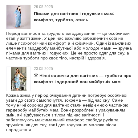
29.05.2025
Піжами для вагітних і годуючих мам:
комфорт, турбота, стиль
Період вагітності та грудного вигодовування — це особливий
етап у житті жінки. У цей час важливо забезпечити собі не
лише психологічний комфорт, а й фізичний. Один із важливих
елементів гардеробу майбутньої або молодої мами — зручна
піжама для вагітних і годуючих. Це не просто одяг для сну, а
частина турботи про своє тіло, настрій і здоров’я.
23.05.2025
👗 Нічні сорочки для вагітних — турбота про
комфорт і здоровий сон майбутніх мам
Кожна жінка у період очікування дитини потребує особливої
уваги до свого самопочуття, зокрема — під час сну. Саме
тому нічні сорочки для вагітних стали невід’ємною частиною
гардеробу майбутніх мам. Вони розроблені з урахуванням
змін, які відбуваються з тілом під час вагітності, і
забезпечують максимальний комфорт, свободу рухів та
зручність як для сну, так і для годування малюка після
народження.