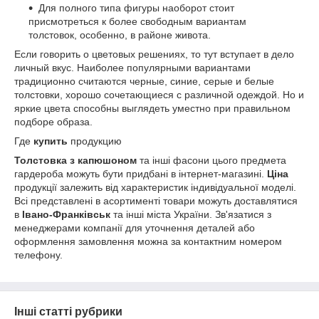
Для полного типа фигуры наоборот стоит
присмотреться к более свободным вариантам
толстовок, особенно, в районе живота.
Если говорить о цветовых решениях, то тут вступает в дело
личный вкус. Наиболее популярными вариантами
традиционно считаются черные, синие, серые и белые
толстовки, хорошо сочетающиеся с различной одеждой. Но и
яркие цвета способны выглядеть уместно при правильном
подборе образа.
Где
купить
продукцию
Толстовка з капюшоном
та інші фасони цього предмета
гардероба можуть бути придбані в інтернет-магазині.
Ціна
продукції залежить від характеристик індивідуальної моделі.
Всі представлені в асортименті товари можуть доставлятися
в
Івано-Франківськ
та інші міста України. Зв'язатися з
менеджерами компанії для уточнення деталей або
оформлення замовлення можна за контактним номером
телефону.
Інші статті рубрики