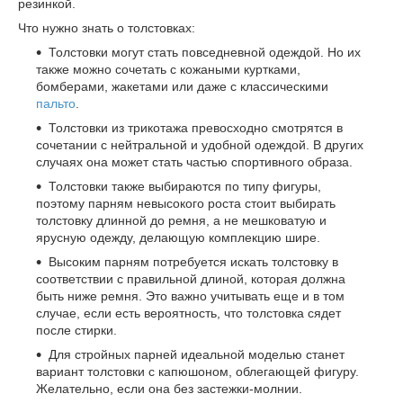
резинкой.
Что нужно знать о толстовках:
Толстовки могут стать повседневной одеждой. Но их
также можно сочетать с кожаными куртками,
бомберами, жакетами или даже с классическими
пальто
.
Толстовки из трикотажа превосходно смотрятся в
сочетании с нейтральной и удобной одеждой. В других
случаях она может стать частью спортивного образа.
Толстовки также выбираются по типу фигуры,
поэтому парням невысокого роста стоит выбирать
толстовку длинной до ремня, а не мешковатую и
ярусную одежду, делающую комплекцию шире.
Высоким парням потребуется искать толстовку в
соответствии с правильной длиной, которая должна
быть ниже ремня. Это важно учитывать еще и в том
случае, если есть вероятность, что толстовка сядет
после стирки.
Для стройных парней идеальной моделью станет
вариант толстовки с капюшоном, облегающей фигуру.
Желательно, если она без застежки-молнии.