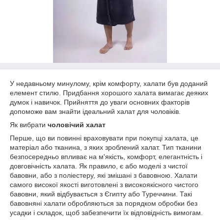
У недавньому минулому, крім комфорту, халати був доданий
елемент стилю. Придбання хорошого халата вимагає деяких
думок і навичок. Прийняття до уваги основних факторів
допоможе вам знайти ідеальний халат для чоловіків.
Як вибрати
чоловічий халат
Перше, що ви повинні враховувати при покупці халата, це
матеріал або тканина, з яких зроблений халат. Тип тканини
безпосередньо впливає на м'якість, комфорт, елегантність і
довговічність халата. Як правило, є або моделі з чистої
бавовни, або з поліестеру, які змішані з бавовною. Халати
самого високої якості виготовлені з високоякісного чистого
бавовни, який відбувається з Єгипту або Туреччини. Такі
бавовняні халати обробляються за порядком обробки без
усадки і складок, щоб забезпечити їх відповідність вимогам.