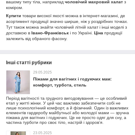
вашому типу тіла, наприклад
чоловічий махровий халат
з
коміром.
Купити
товари високої якості можна в інтернет-магазині, де
асортимент продукції значно ширше, ніж у роздрібних точках.
Тут також можна знайти чоловічий літній халат і інші моделі з
доставкою в
Івано-Франківськ
і по Україні.
Ціна
продукції
залежить від обраного фасону.
Інші статті рубрики
29.05.2025
Піжами для вагітних і годуючих мам:
комфорт, турбота, стиль
Період вагітності та грудного вигодовування — це особливий
етап у житті жінки. У цей час важливо забезпечити собі не
лише психологічний комфорт, а й фізичний. Один із важливих
елементів гардеробу майбутньої або молодої мами — зручна
піжама для вагітних і годуючих. Це не просто одяг для сну, а
частина турботи про своє тіло, настрій і здоров’я.
23.05.2025