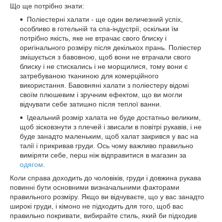
Що ще потрібно знати:
Поліестерні халати - ще один величезний успіх,
особливо в готельній та спа-індустрії, оскільки їм
потрібно якість, яке не втрачає свого блиску і
оригінального розміру після декількох прань. Поліестер
змішується з бавовною, щоб вони не втрачали свого
блиску і не стискались і не морщилися, тому вони є
затребуваною тканиною для комерційного
використання. Бавовняні халати з поліестеру відомі
своїм плюшевим і зручним ефектом, що ви могли
відчувати себе затишно після теплої ванни.
Ідеальний розмір халата не буде достатньо великим,
щоб зісковзнути з плечей і звисали в повітрі рукавів, і не
буде занадто маленьким, щоб халат закрився у вас на
талії і прикривав груди. Ось чому важливо правильно
виміряти себе, перш ніж відправитися в магазин за
одягом
.
Коли справа доходить до чоловіків, груди і довжина рукава
повинні бути основними визначальними факторами
правильного розміру. Якщо ви відчуваєте, що у вас занадто
широкі груди, і кімоно не підходить для того, щоб вас
правильно покривати, вибирайте стиль, який би підходив