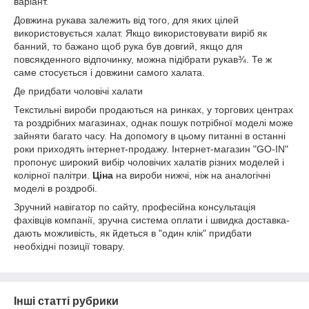
варіант.
Довжина рукава залежить від того, для яких цілей
використовується халат. Якщо використовувати виріб як
банний, то бажано щоб рука був довгий, якщо для
повсякденного відпочинку, можна підібрати рукав¾. Те ж
саме стосується і довжини самого халата.
Де придбати чоловічі халати
Текстильні вироби продаються на ринках, у торгових центрах
та роздрібних магазинах, однак пошук потрібної моделі може
зайняти багато часу. На допомогу в цьому питанні в останні
роки приходять інтернет-продажу. Інтернет-магазин "GO-IN"
пропонує широкий вибір чоловічих халатів різних моделей і
колірної палітри.
Ціна
на вироби нижчі, ніж на аналогічні
моделі в роздробі.
Зручний навігатор по сайту, професійна консультація
фахівців компанії, зручна система оплати і швидка доставка-
дають можливість, як йдеться в "один клік" придбати
необхідні позиції товару.
Інші статті рубрики