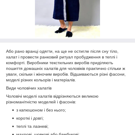
Або рано вранці одягти, на ще не остигле після сну тіло,
халат і провести ранковий ритуал пробудження в теплі і
комфорті. Виробники текстильних виробів приділяють
пошиття домашніх халатів для чоловіків практично стільки ж
уваги, скільки і жіночим виробів. Відшиваються різні фасони,
моделі різних кольорів і матеріалів.
Види чоловічих халатів
Чоловічі моделі халатів відрізняються великою
різноманітністю моделей і фасонів:
з капюшоном і без нього;
короткі і довгі;
теплі та лазневі;
махрові, шовкові або бамбукові;