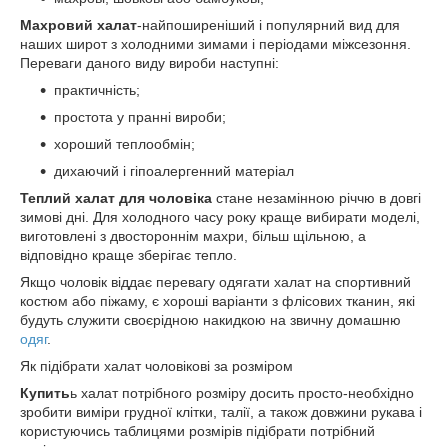
Махровий халат
-найпоширеніший і популярний вид для
наших широт з холодними зимами і періодами міжсезоння.
Переваги даного виду вироби наступні:
практичність;
простота у пранні вироби;
хороший теплообмін;
дихаючий і гіпоалергенний матеріал
Теплий халат для чоловіка
стане незамінною річчю в довгі
зимові дні. Для холодного часу року краще вибирати моделі,
виготовлені з двостороннім махри, більш щільною, а
відповідно краще зберігає тепло.
Якщо чоловік віддає перевагу одягати халат на спортивний
костюм або піжаму, є хороші варіанти з флісових тканин, які
будуть служити своєрідною накидкою на звичну домашню
одяг
.
Як підібрати халат чоловікові за розміром
Купить
ь халат потрібного розміру досить просто-необхідно
зробити виміри грудної клітки, талії, а також довжини рукава і
користуючись таблицями розмірів підібрати потрібний