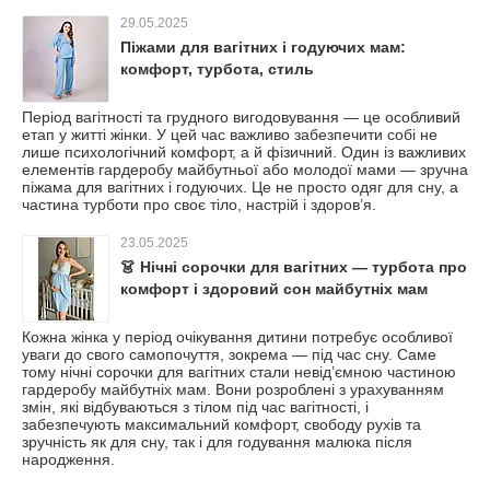
29.05.2025
Піжами для вагітних і годуючих мам:
комфорт, турбота, стиль
Період вагітності та грудного вигодовування — це особливий
етап у житті жінки. У цей час важливо забезпечити собі не
лише психологічний комфорт, а й фізичний. Один із важливих
елементів гардеробу майбутньої або молодої мами — зручна
піжама для вагітних і годуючих. Це не просто одяг для сну, а
частина турботи про своє тіло, настрій і здоров’я.
23.05.2025
👗 Нічні сорочки для вагітних — турбота про
комфорт і здоровий сон майбутніх мам
Кожна жінка у період очікування дитини потребує особливої
уваги до свого самопочуття, зокрема — під час сну. Саме
тому нічні сорочки для вагітних стали невід’ємною частиною
гардеробу майбутніх мам. Вони розроблені з урахуванням
змін, які відбуваються з тілом під час вагітності, і
забезпечують максимальний комфорт, свободу рухів та
зручність як для сну, так і для годування малюка після
народження.