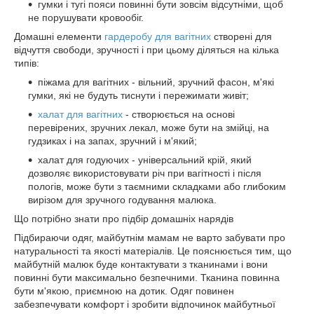
гумки і тугі пояси повинні бути зовсім відсутніми, щоб
не порушувати кровообіг.
Домашні елементи
гардеробу для вагітних
створені для
відчуття свободи, зручності і при цьому діляться на кілька
типів:
піжама для вагітних - вільний, зручний фасон, м'які
гумки, які не будуть тиснути і пережимати живіт;
халат для вагітних
- створюється на основі
перевірених, зручних лекал, може бути на змійці, на
гудзиках і на запах, зручний і м'який;
халат для годуючих - універсальний крій, який
дозволяє використовувати річ при вагітності і після
пологів, може бути з таємними складками або глибоким
вирізом для зручного годування малюка.
Що потрібно знати про підбір домашніх нарядів
Підбираючи одяг, майбутнім мамам не варто забувати про
натуральності та якості матеріалів. Це пояснюється тим, що
майбутній малюк буде контактувати з тканинами і вони
повинні бути максимально безпечними. Тканина повинна
бути м'якою, приємною на дотик. Одяг повинен
забезпечувати комфорт і зробити відпочинок майбутньої