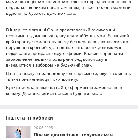
мами повноцінним і приємним, так як в період вагітності вона
піддається великим навантаженням, а після пологів моменти
відпочинку бувають дуже не часто.
В інтернет-магазині Go-In представлений величезний
асортимент домашньої одягу для майбутніх мам, безпечний
крій гарантує комфортну носку без передавлювання живота і
порушення кровообігу, а оригінальні фасони допоможуть
підкреслити прекрасні округлі форми. Красиві і оригінальні
забарвлення, великий розмірний ряд допоможуть
визначитися з вибором на будь-який смак.
Ціна на якісну, гіпоалергенну одяг приємно здивує і залишить
тільки приємні емоції після шопінгу.
Купити можна прямо на сайті, оформивши замовлення в
кошику. Доставка здійснюється в будь-яке місто.
Інші статті рубрики
29.05.2025
Піжами для вагітних і годуючих мам: