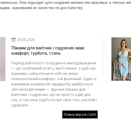
никальна. Она подходит для создания множества красивых и теплых в
цами, оценившим их качество по достоинству.
29.05.2025
Піжами для вагітних і годуючих мам:
комфорт, турбота, стиль
Період вагітності та грудного вигодовування
— це особливий етап у житті жінки. У цей час
важливо забезпечити собі не лише
психологічний комфорт, а й фізичний. Один із
важливих елементів гардеробу майбутньої
або молодої мами — зручна піжама для
вагітних і годуючих. Це не просто одяг для
сну, а частина турботи про своє тіло, настрій і
здоров’я.
Повна версія статті