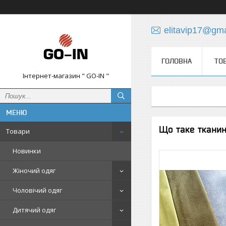
elitavip17@gm
ГОЛОВНА
ТО
Інтернет-магазин " GO-IN "
Що таке ткани
Товари
Новинки
Жіночий одяг
Чоловічий одяг
Дитячий одяг