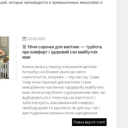
ещей, которые производятся в промышленных масштабах и
23.05.2025
👗 Нічні сорочки для вагітних — турбота
про комфорт і здоровий сон майбутніх
мам
Кожна жінка у період очікування дитини
потребує особливої уваги до свого
самопочуття, зокрема — під час сну. Саме
тому нічні сорочки для вагітних стали
невід’ємною частиною гардеробу майбутніх
мам. Вони розроблені з урахуванням змін, які
відбуваються з тілом під час вагітності, і
забезпечують максимальний комфорт,
свободу рухів та зручність як для сну, так і
для годування малюка після народження.
Повна версія статті