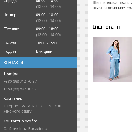
Середа
09:00
18:00
Шиншилловая ткань у
13:00
14:00
шьются дома мастери
Четвер
09:00
18:00
13:00
14:00
Інші статті
Пʼятниця
09:00
18:00
13:00
14:00
Субота
10:00
15:00
Неділя
Вихідний
КОНТАКТИ
+380 (98) 712-70-87
+380 (66) 807-10-92
Інтернет-магазин " GO-IN " світ
жіночого одягу
Олійник Інна Василівна