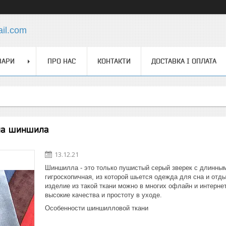
ail.com
ВАРИ
ПРО НАС
КОНТАКТИ
ДОСТАВКА І ОПЛАТА
на шиншила
13.12.21
Шиншилла - это только пушистый серый зверек с длинным 
гигроскопичная, из которой шьется одежда для сна и от
изделие из такой ткани можно в многих офлайн и интерне
высокие качества и простоту в уходе.
Особенности шиншилловой ткани