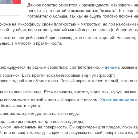
Данное полотно относится к разновидности махрового - н
легкостью, теплотой и возможностью “дышать”. Его еще 
потребителю больше, так как на ощупь полотно похоже на
похоже на микрофибру своей плотностью и мягкостью, но при намокании
овой - у обоих вариантов пушистый мягкий ворс, но велсофт более мягк
делают ее востребованной при производстве нежных изделий. Например,
ьных, в мягкости и практичности.
сифицируется по разным свойствам, соответственно, и
цена
на разные в
а ворсинок. Есть практически безворсовый вид - ультрасофт;
рса с одной или обеих сторон. Первый вариант менее теплый, зато легк
енности внешнего вида. Есть варианты, имитирующие мех, нубук, замшу
 используется легкий и плотный вариант с ворсом.
Халат шиншилла
из
 безопасности и уюте.
асцветке материал делится на такие виды:
аще всего используется для пошива одежды;
сунком, нанесенным на поверхность. Он характерен для пледов, покрыва
й, или велсофт-жаккард - с крупным рисунком по всей поверхности изде