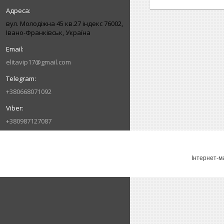
вул. Молодіжна 45 кв.27 індекс 76002,
Івано-Франківськ, Україна
elitavip17@gmail.com
+380668071092
+380987127087