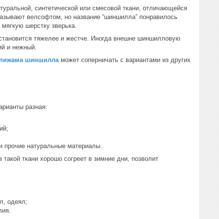
атуральной, синтетической или смесовой ткани, отличающейся
называют велсофтом, но название “шиншилла” понравилось
 мягкую шерстку зверька.
 становится тяжелее и жестче. Иногда внешне шиншилловую
ий и нежный.
пижама шиншилла
может соперничать с вариантами из других
арианты разная:
ий;
 и прочие натуральные материалы.
 такой ткани хорошо согреет в зимние дни, позволит
л, одеял;
лия.