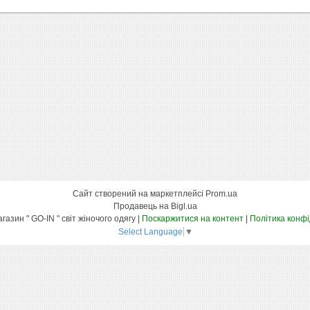
Сайт створений на маркетплейсі
Prom.ua
Продавець на Bigl.ua
Інтернет-магазин " GO-IN " світ жіночого одягу |
Поскаржитися на контент
|
Політика конфі
Select Language
▼