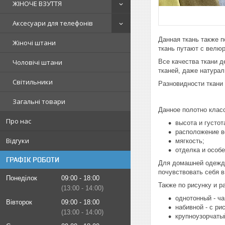
ЖІНОЧЕ ВЗУТТЯ
Аксесуари для телефонів
Данная ткань также 
Жіночі штани
ткань путают с велюр
Чоловічі штани
Все качества ткани 
тканей, даже натурал
Світильники
Разновидности ткани
Загальні товари
Данное полотно клас
Про нас
высота и густот
расположение во
Відгуки
мягкость;
отделка и особ
ГРАФІК РОБОТИ
Для домашней одежды
почувствовать себя в
Понеділок
09:00
18:00
Также по рисунку и р
13:00
14:00
однотонный - ч
Вівторок
09:00
18:00
набивной - с ри
13:00
14:00
крупноузорчаты