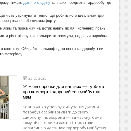
дому, піжам,
дитячого одягу
та інших предметів гардеробу, де
датність утримувати тепло, що робить його ідеальним для
и перегрівання або дискомфорту.
м'яким та приємним на дотик навіть після численних прань.
ати різні візерунки, кольори та текстури, надаючи виробам
о контакту. Обирайте вельсофт для свого гардеробу, і ви
го матеріалу.
23.05.2025
👗 Нічні сорочки для вагітних — турбота
про комфорт і здоровий сон майбутніх
мам
Кожна жінка у період очікування дитини
потребує особливої уваги до свого
самопочуття, зокрема — під час сну. Саме
тому нічні сорочки для вагітних стали
невід’ємною частиною гардеробу майбутніх