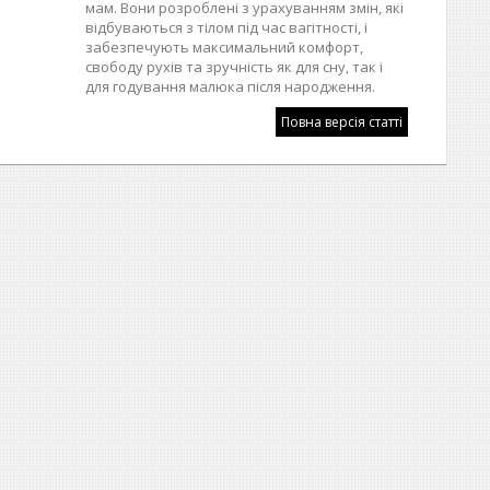
мам. Вони розроблені з урахуванням змін, які
відбуваються з тілом під час вагітності, і
забезпечують максимальний комфорт,
свободу рухів та зручність як для сну, так і
для годування малюка після народження.
Повна версія статті