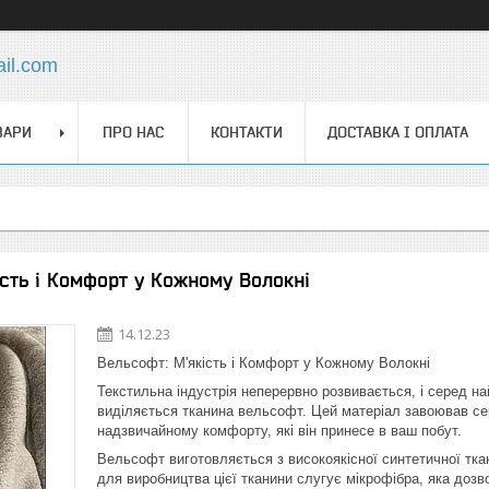
ail.com
ВАРИ
ПРО НАС
КОНТАКТИ
ДОСТАВКА І ОПЛАТА
ість і Комфорт у Кожному Волокні
14.12.23
Вельсофт: М'якість і Комфорт у Кожному Волокні
Текстильна індустрія неперервно розвивається, і серед н
виділяється тканина вельсофт. Цей матеріал завоював сер
надзвичайному комфорту, які він принесе в ваш побут.
Вельсофт виготовляється з високоякісної синтетичної ткан
для виробництва цієї тканини слугує мікрофібра, яка дозво