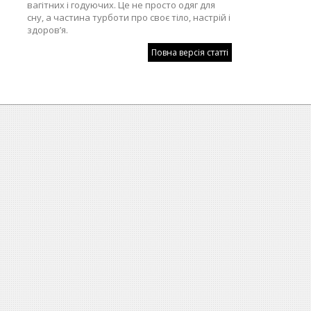
вагітних і годуючих. Це не просто одяг для
сну, а частина турботи про своє тіло, настрій і
здоров’я.
Повна версія статті