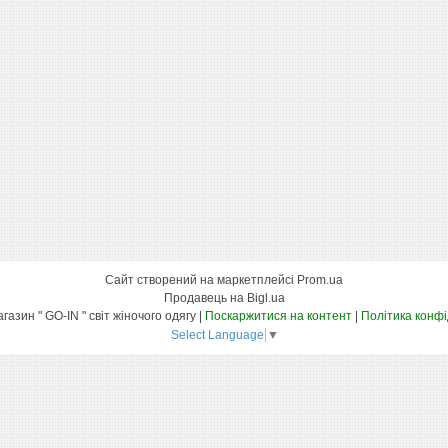
Сайт створений на маркетплейсі
Prom.ua
Продавець на Bigl.ua
Інтернет-магазин " GO-IN " світ жіночого одягу |
Поскаржитися на контент
|
Політика конфі
Select Language
▼