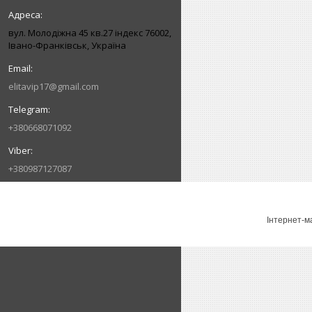
вул. Молодіжна 45 кв.27 індекс 76002,
Івано-Франківськ, Україна
elitavip17@gmail.com
+380668071092
+380987127087