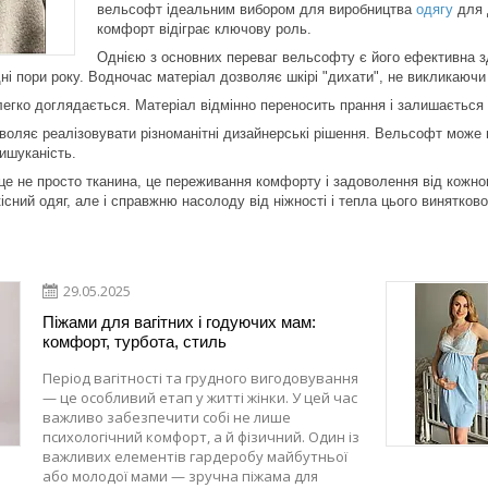
вельсофт ідеальним вибором для виробництва
одягу
для 
комфорт відіграє ключову роль.
Однією з основних переваг вельсофту є його ефективна з
ні пори року. Водночас матеріал дозволяє шкірі "дихати", не викликаюч
легко доглядається. Матеріал відмінно переносить прання і залишається 
воляє реалізовувати різноманітні дизайнерські рішення. Вельсофт може м
вишуканість.
це не просто тканина, це переживання комфорту і задоволення від кожног
сний одяг, але і справжню насолоду від ніжності і тепла цього винятково
29.05.2025
Піжами для вагітних і годуючих мам:
комфорт, турбота, стиль
Період вагітності та грудного вигодовування
— це особливий етап у житті жінки. У цей час
важливо забезпечити собі не лише
психологічний комфорт, а й фізичний. Один із
важливих елементів гардеробу майбутньої
або молодої мами — зручна піжама для