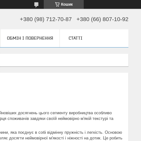
Кошик
+380 (98) 712-70-87
+380 (66) 807-10-92
ОБМІН І ПОВЕРНЕННЯ
СТАТТІ
айновіших досягнень цього сегменту виробництва особливо
ця споживачів завдяки своїй неймовірно м'якій текстурі та
ини, яка поєднує в собі відмінну пружність і легкість. Основою
ляє досягти неймовірної м'якості і ніжності на дотик. Це робить