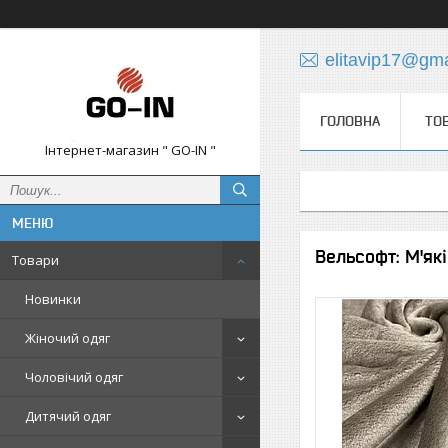
elitavip17@gm
ГОЛОВНА
ТО
Інтернет-магазин " GO-IN "
Вельсофт: М'як
Товари
Новинки
Жіночий одяг
Чоловічий одяг
Дитячий одяг