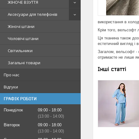
ЖІНОЧЕ ВЗУТТЯ
Аксесуари для телефонів
використання в холод
Жіночі штани
Крім того, вельсофт 
Чоловічі штани
Ця тканина також доз
естетичний вигляд і 
Світильники
Загалом, вельсофт - 
отримаєте не лише які
Загальні товари
Інші статті
Про нас
Відгуки
ГРАФІК РОБОТИ
Понеділок
09:00
18:00
13:00
14:00
Вівторок
09:00
18:00
13:00
14:00