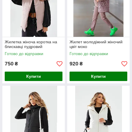
жіночий плащ варто купити, якщо у вас є червоні туфлі на
шпильці – таке поєднання завжди виробляє фурор.
Жилетка жіноча коротка на
Жилет молодіжний жіночий
блискавці пудровий
цвіт моко
Готово до відправки
Готово до відправки
750
920
₴
₴
Купити
Купити