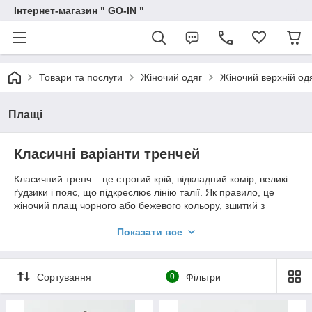
Інтернет-магазин " GO-IN "
Товари та послуги
Жіночий одяг
Жіночий верхній од
Плащі
Класичні варіанти тренчей
Класичний тренч – це строгий крій, відкладний комір, великі
ґудзики і пояс, що підкреслює лінію талії. Як правило, це
жіночий плащ чорного або бежевого кольору, зшитий з
непромокаючої тканини, довжиною до коліна.
Показати все
При виборі тренча радимо вам звернути увагу на підкладку –
у весняних і осінніх плащах вона обов'язково повинна бути
присутнім, щоб забезпечити додатковий захист від вітру. Літні
Сортування
0
Фільтри
плащі, як правило, шиються з легких матеріалів і додаткової
підкладці не потребують.
Довгі плащі також відносяться до класичних. Оптимальна