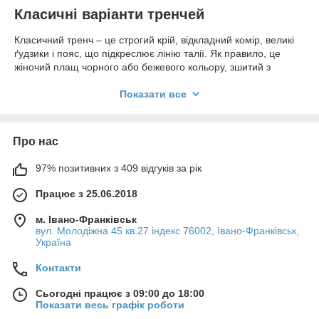
Класичні варіанти тренчей
Класичний тренч – це строгий крій, відкладний комір, великі
ґудзики і пояс, що підкреслює лінію талії. Як правило, це
жіночий плащ чорного або бежевого кольору, зшитий з
непромокаючої тканини, довжиною до коліна.
Показати все
При виборі тренча радимо вам звернути увагу на підкладку –
у весняних і осінніх плащах вона обов'язково повинна бути
присутнім, щоб забезпечити додатковий захист від вітру. Літні
плащі, як правило, шиються з легких матеріалів і додаткової
Про нас
підкладці не потребують.
97% позитивних з 409 відгуків за рік
Довгі плащі також відносяться до класичних. Оптимальна
довжина плаща такої моделі – до середини гомілки.
Працює з 25.06.2018
Молодіжні плащі
м. Івано-Франківськ
вул. Молодіжна 45 кв.27 індекс 76002, Івано-Франківськ,
Молодіжні плащі відрізняються великим вибором кольорів і
Україна
забарвлень, короткою довжиною і додатковими елементами
– капюшоном, вилогами рукавів і шнурками для затягування
Контакти
в талії замість пояса.
Короткий плащ з капюшоном давно полюбився
Сьогодні працює з 09:00 до 18:00
Показати весь графік роботи
прихильницям спортивного стилю і стилю casual. Під нього
можна надіти і взуття на низькому ходу, і кросівки, і грубі