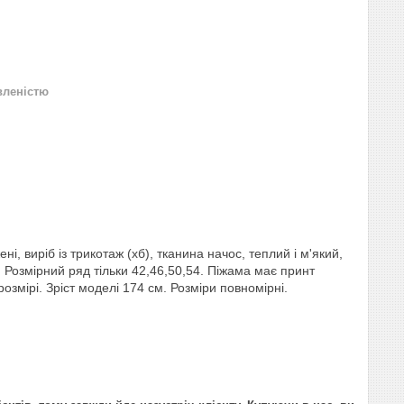
вленістю
, виріб із трикотаж (хб), тканина начос, теплий і м'який,
 Розмірний ряд тільки 42,46,50,54. Піжама має принт
змірі. Зріст моделі 174 см. Розміри повномірні.