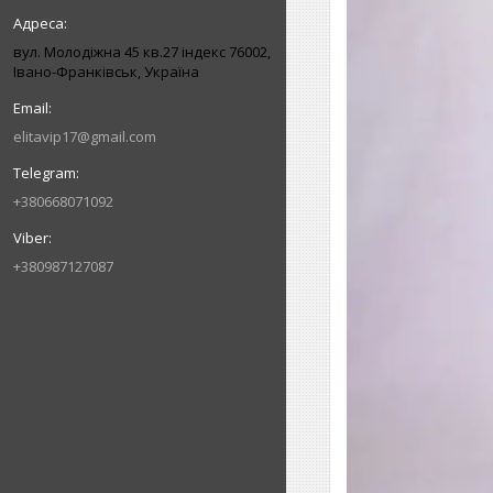
вул. Молодіжна 45 кв.27 індекс 76002,
Івано-Франківськ, Україна
elitavip17@gmail.com
+380668071092
+380987127087