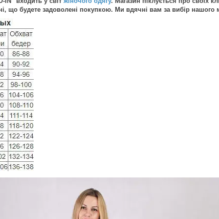
O-IN" входить у світ
жіночого одягу
. Магазин піклується про своїх кл
і, що будете задоволені покупкою. Ми вдячні вам за вибір нашого м