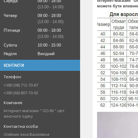
Інтернет-магазин "G
Середа
09:00
18:00
можете бути впевнен
13:00
14:00
Четвер
09:00
18:00
13:00
14:00
Пʼятниця
09:00
18:00
13:00
14:00
Субота
10:00
15:00
Неділя
Вихідний
КОНТАКТИ
+380 (98) 712-70-87
+380 (66) 807-10-92
Інтернет-магазин " GO-IN " світ
жіночого одягу
Олійник Інна Василівна