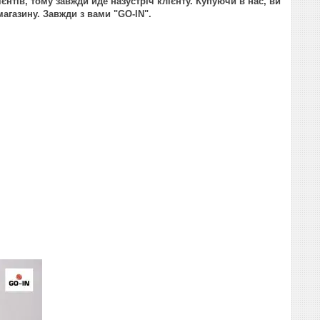
ієнтів, тому завжди йде назустріч клієнту. Купуючи в нас, ви
агазину. Завжди з вами "GO-IN".