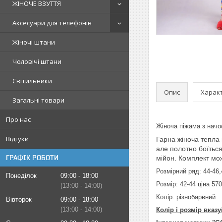
ЖІНОЧЕ ВЗУТТЯ
Аксесуари для телефонів
Жіночі штани
Чоловічі штани
Світильники
Опис
Харак
Загальні товари
Про нас
Жіноча піжама з начо
Відгуки
Гарна жіноча тепла 
але полотно боїться
ГРАФІК РОБОТИ
мійон. Комплект мож
Розмірний ряд: 44-46,
Понеділок
09:00
18:00
Розмір: 42-44 ціна 570
13:00
14:00
Колір: різнобарвний
Вівторок
09:00
18:00
13:00
14:00
Колір і розмір вказ