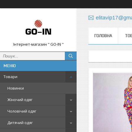
elitavip17@gm
ГОЛОВНА
ТО
Інтернет-магазин " GO-IN "
Товари
Новинки
Жіночий одяг
Чоловічий одяг
Дитячий одяг