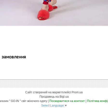
я замовлення
Сайт створений на маркетплейсі
Prom.ua
Продавець на Bigl.ua
Інтернет-магазин " GO-IN " світ жіночого одягу |
Поскаржитися на контент
|
Політика конфі
Select Language
▼