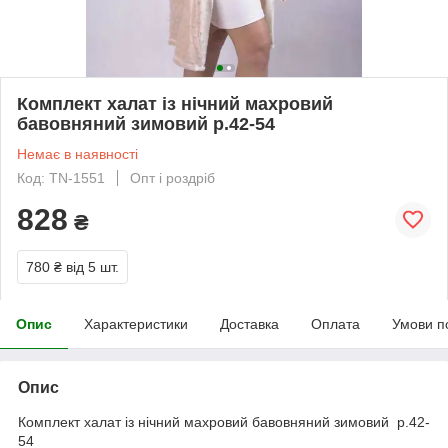
Комплект халат із нічний махровий
бавовняний зимовий р.42-54
Немає в наявності
Код: TN-1551
Опт і роздріб
828
₴
780 ₴
від 5 шт.
Опис
Характеристики
Доставка
Оплата
Умови п
Опис
Комплект халат із нічний махровий бавовняний зимовий р.42-
54