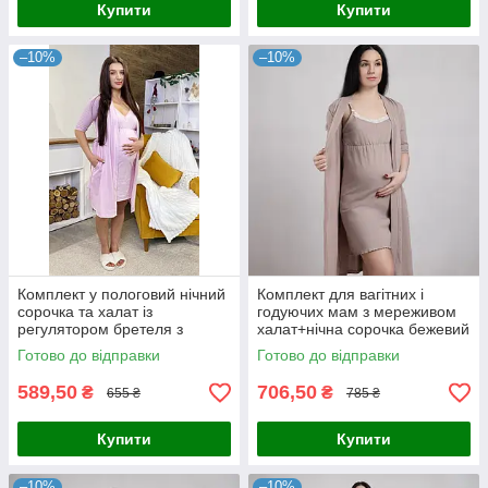
Купити
Купити
–10%
–10%
Комплект у пологовий нічний
Комплект для вагітних і
сорочка та халат із
годуючих мам з мереживом
регулятором бретеля з
халат+нічна сорочка бежевий
кантом рожевий 44-54р.
р.44-60
Готово до відправки
Готово до відправки
589,50
706,50
₴
₴
655 ₴
785 ₴
Купити
Купити
–10%
–10%