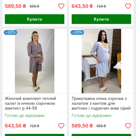
589,50
643,50
₴
₴
655 ₴
715 ₴
Купити
Купити
–10%
–10%
Жіночий комплект теплий
Трикотажна нічна сорочка з
халат із нічною сорочкою
халатом з кантом для
аметист р.44-58
вагітних і годуючих мам сірий
44-54р.
Готово до відправки
Готово до відправки
643,50
589,50
₴
₴
715 ₴
655 ₴