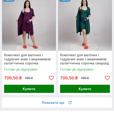
Комплект для вагітних і
Комплект для вагітних і
годуючих мам з мереживом
годуючих мам з мереживом
халат+нічна сорочка
халат+нічна сорочка смарагд
сливовий р.44-60
р.44-60
Готово до відправки
Готово до відправки
706,50
706,50
₴
₴
785 ₴
785 ₴
Купити
Купити
Показати ще