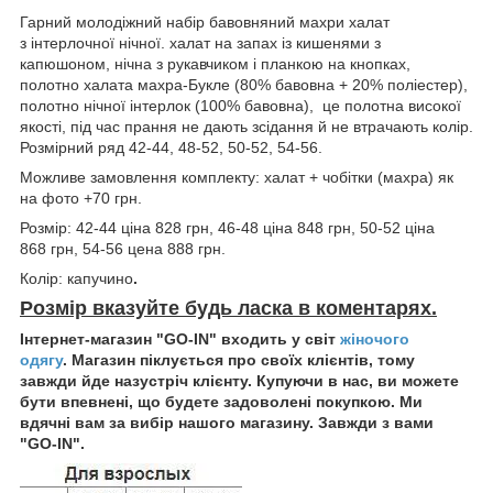
Гарний молодіжний набір бавовняний махри халат
з інтерлочної нічної. халат на запах із кишенями з
капюшоном, нічна з рукавчиком і планкою на кнопках,
полотно халата махра-Букле (80% бавовна + 20% поліестер),
полотно нічної інтерлок (100% бавовна), це полотна високої
якості, під час прання не дають зсідання й не втрачають колір.
Розмірний ряд 42-44, 48-52, 50-52, 54-56.
Можливе замовлення комплекту: халат + чобітки (махра) як
на фото +70 грн.
Розмір: 42-44 ціна 828 грн, 46-48 ціна 848 грн, 50-52 ціна
868 грн, 54-56 цена 888 грн.
Колір: капучино
.
Розмір вказуйте будь ласка в коментарях.
Інтернет-магазин "GO-IN" входить у світ
жіночого
одягу
. Магазин піклується про своїх клієнтів, тому
завжди йде назустріч клієнту. Купуючи в нас, ви можете
бути впевнені, що будете задоволені покупкою. Ми
вдячні вам за вибір нашого магазину. Завжди з вами
"GO-IN".