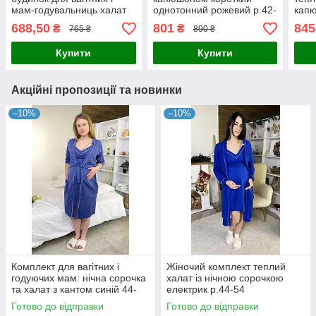
мам-годувальниць халат
однотонний рожевий р.42-
кап
велюрова нічна сорочка
54
сіри
688,50
801
845
₴
₴
765 ₴
890 ₴
індиго р.44-54
Купити
Купити
Акційні пропозиції та новинки
–10%
–10%
Комплект для вагітних і
Жіночий комплект теплий
годуючих мам: нічна сорочка
халат із нічною сорочкою
та халат з кантом синій 44-
електрик р.44-54
54р.
Готово до відправки
Готово до відправки