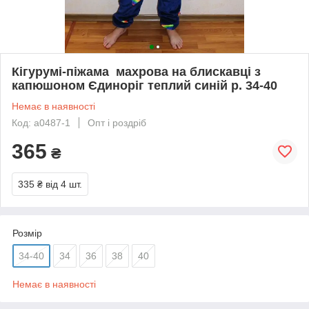
Кігурумі-піжама махрова на блискавці з
капюшоном Єдиноріг теплий синій р. 34-40
Немає в наявності
Код: а0487-1
Опт і роздріб
365
₴
335 ₴
від 4 шт.
Розмір
34-40
34
36
38
40
Немає в наявності