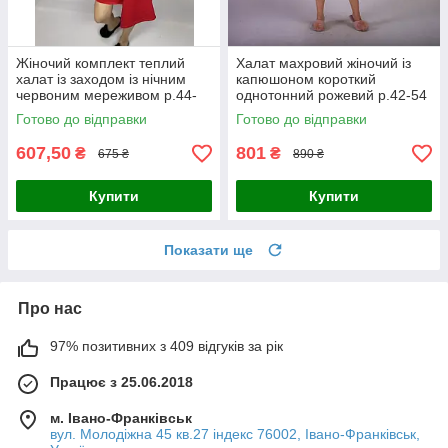
Жіночий комплект теплий
Халат махровий жіночий із
халат із заходом із нічним
капюшоном короткий
червоним мереживом р.44-
однотонний рожевий р.42-54
58
Готово до відправки
Готово до відправки
607,50
801
₴
₴
675 ₴
890 ₴
Купити
Купити
Показати ще
Про нас
97% позитивних з 409 відгуків за рік
Працює з 25.06.2018
м. Івано-Франківськ
вул. Молодіжна 45 кв.27 індекс 76002, Івано-Франківськ,