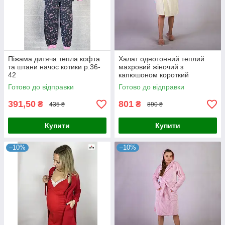
Піжама дитяча тепла кофта
Халат однотонний теплий
та штани начос котики р.36-
махровий жіночий з
42
капюшоном короткий
молочний р.42-54
Готово до відправки
Готово до відправки
391,50
801
₴
₴
435 ₴
890 ₴
Купити
Купити
–10%
–10%