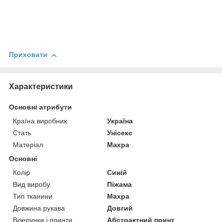
Приховати
Характеристики
Основні атрибути
Країна виробник
Україна
Стать
Унісекс
Матеріал
Махра
Основні
Колір
Синій
Вид виробу
Піжама
Тип тканини
Махра
Довжина рукава
Довгий
Візерунки і принти
Абстрактний принт