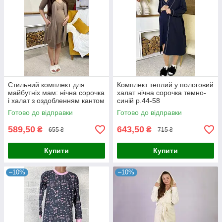
Стильний комплект для
Комплект теплий у пологовий
майбутніх мам: нічна сорочка
халат нічна сорочка темно-
і халат з оздобленням кантом
синій р.44-58
мокко 44-54р.
Готово до відправки
Готово до відправки
589,50
643,50
₴
₴
655 ₴
715 ₴
Купити
Купити
–10%
–10%