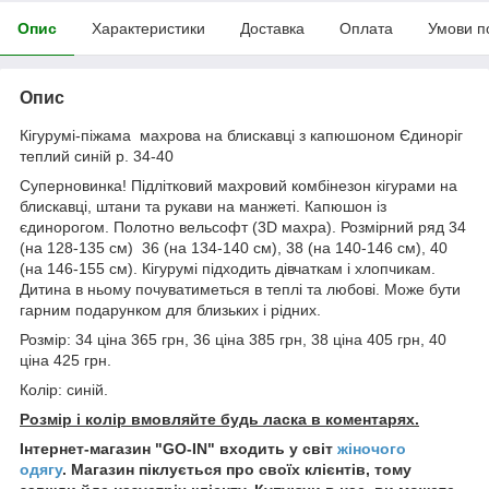
Опис
Характеристики
Доставка
Оплата
Умови п
Опис
Кігурумі-піжама махрова на блискавці з капюшоном Єдиноріг
теплий синій р. 34-40
Суперновинка! Підлітковий махровий комбінезон кігурами на
блискавці, штани та рукави на манжеті. Капюшон із
єдинорогом. Полотно вельсофт (3D махра). Розмірний ряд 34
(на 128-135 см) 36 (на 134-140 см), 38 (на 140-146 см), 40
(на 146-155 см). Кігурумі підходить дівчаткам і хлопчикам.
Дитина в ньому почуватиметься в теплі та любові. Може бути
гарним подарунком для близьких і рідних.
Розмір: 34 ціна 365 грн, 36 ціна 385 грн, 38 ціна 405 грн, 40
ціна 425 грн.
Колір: синій.
Розмір і колір вмовляйте будь ласка в коментарях.
Інтернет-магазин "GO-IN" входить у світ
жіночого
одягу
. Магазин піклується про своїх клієнтів, тому