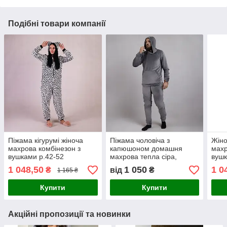
Подібні товари компанії
Піжама кігурумі жіноча
Піжама чоловіча з
Жіно
махрова комбінезон з
капюшоном домашня
махр
вушками р.42-52
махрова тепла сіра,
вушк
зимова однотонна 44-54р.
52
1 048,50
1 050
1 0
₴
від
₴
1 165 ₴
Купити
Купити
Акційні пропозиції та новинки