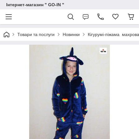
Інтернет-магазин " GO-IN "
Товари та послуги
Новинки
Кігурумі-піжама махрова