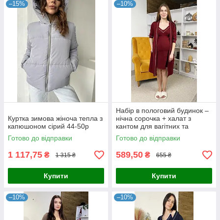
–15%
–10%
Набір в пологовий будинок –
Куртка зимова жіноча тепла з
нічна сорочка + халат з
капюшоном сірий 44-50p
кантом для вагітних та
годуючих бордовий 44-54р.
Готово до відправки
Готово до відправки
1 117,75
589,50
₴
₴
1 315 ₴
655 ₴
Купити
Купити
–10%
–10%