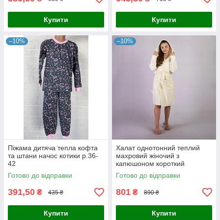
Купити
Купити
–10%
–10%
Піжама дитяча тепла кофта
Халат однотонний теплий
та штани начос котики р.36-
махровий жіночий з
42
капюшоном короткий
молочний р.42-54
Готово до відправки
Готово до відправки
391,50
801
₴
₴
435 ₴
890 ₴
Купити
Купити