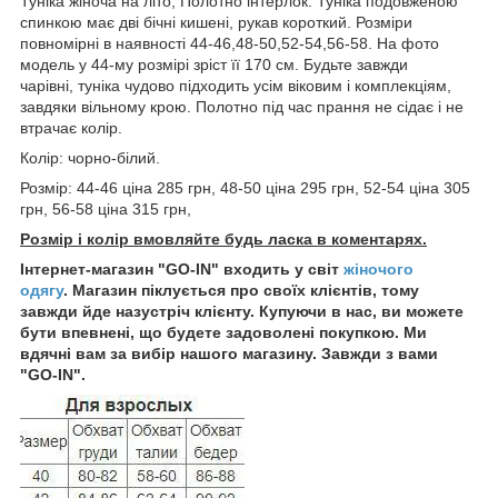
Туніка жіноча на літо, Полотно інтерлок. Туніка подовженою
спинкою має дві бічні кишені, рукав короткий. Розміри
повномірні в наявності 44-46,48-50,52-54,56-58. На фото
модель у 44-му розмірі зріст її 170 см. Будьте завжди
чарівні, туніка чудово підходить усім віковим і комплекціям,
завдяки вільному крою. Полотно під час прання не сідає і не
втрачає колір.
Колір: чорно-білий.
Розмір: 44-46 ціна 285 грн, 48-50 ціна 295 грн, 52-54 ціна 305
грн, 56-58 ціна 315 грн,
Розмір і колір вмовляйте будь ласка в коментарях.
Інтернет-магазин "GO-IN" входить у світ
жіночого
одягу
. Магазин піклується про своїх клієнтів, тому
завжди йде назустріч клієнту. Купуючи в нас, ви можете
бути впевнені, що будете задоволені покупкою. Ми
вдячні вам за вибір нашого магазину. Завжди з вами
"GO-IN".