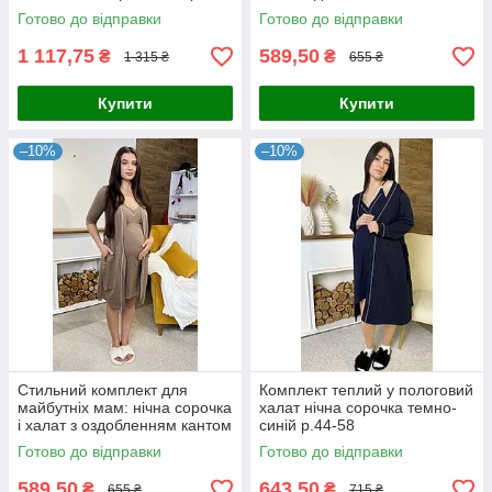
годуючих бордовий 44-54р.
Готово до відправки
Готово до відправки
1 117,75
589,50
₴
₴
1 315 ₴
655 ₴
Купити
Купити
–10%
–10%
Стильний комплект для
Комплект теплий у пологовий
майбутніх мам: нічна сорочка
халат нічна сорочка темно-
і халат з оздобленням кантом
синій р.44-58
мокко 44-54р.
Готово до відправки
Готово до відправки
589,50
643,50
₴
₴
655 ₴
715 ₴