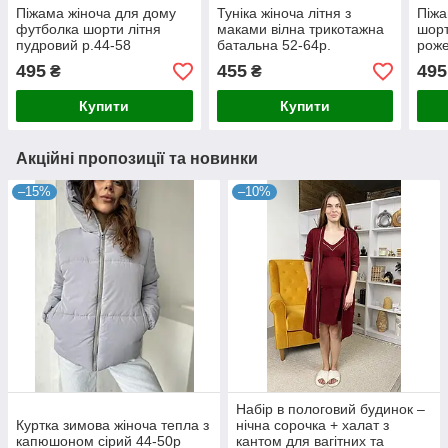
Піжама жіноча для дому
Туніка жіноча літня з
Піжа
футболка шорти літня
маками вілна трикотажна
шорт
пудровий р.44-58
батальна 52-64р.
роже
495
455
495
₴
₴
Купити
Купити
Акційні пропозиції та новинки
–15%
–10%
Набір в пологовий будинок –
Куртка зимова жіноча тепла з
нічна сорочка + халат з
капюшоном сірий 44-50p
кантом для вагітних та