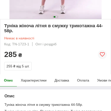
Туніка жіноча літня в смужку трикотажна 44-
58р.
Немає в наявності
Код: TN-1723-1
Опт і роздріб
285
₴
255 ₴
від 5 шт.
Опис
Характеристики
Доставка
Оплата
Умови п
Опис
Туніка жіноча літня в смужку трикотажна 44-58р.