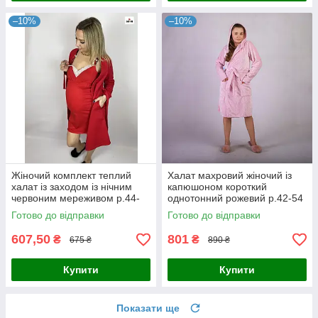
–10%
–10%
Жіночий комплект теплий
Халат махровий жіночий із
халат із заходом із нічним
капюшоном короткий
червоним мереживом р.44-
однотонний рожевий р.42-54
58
Готово до відправки
Готово до відправки
607,50
801
₴
₴
675 ₴
890 ₴
Купити
Купити
Показати ще