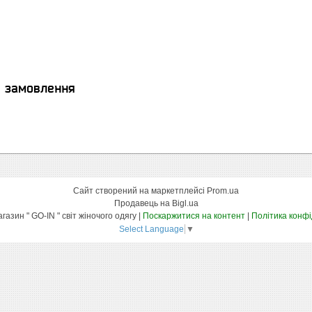
я замовлення
Сайт створений на маркетплейсі
Prom.ua
Продавець на Bigl.ua
Інтернет-магазин " GO-IN " світ жіночого одягу |
Поскаржитися на контент
|
Політика конфі
Select Language
▼