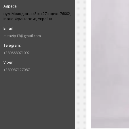
вул. Молодіжна 45 кв.27 індекс 76002,
Івано-Франківськ, Україна
elitavip17@gmail.com
+380668071092
+380987127087