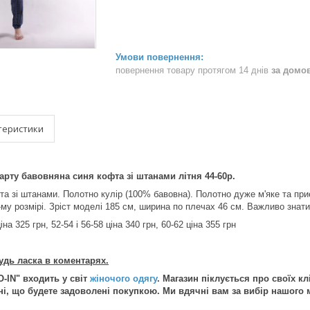
повернення товару протягом 14 днів
за домо
теристики
арту бавовняна синя кофта зі штанами літня 44-60р.
а зі штанами. Полотно кулір (100% бавовна). Полотно дуже м'яке та приєм
му розмірі. Зріст моделі 185 см, ширина по плечах 46 см. Важливо знати:
іна 325 грн, 52-54 і 56-58 ціна 340 грн, 60-62 ціна 355 грн
удь ласка в коментарях.
O-IN" входить у світ
жіночого одягу
. Магазин піклується про своїх кл
і, що будете задоволені покупкою. Ми вдячні вам за вибір нашого м