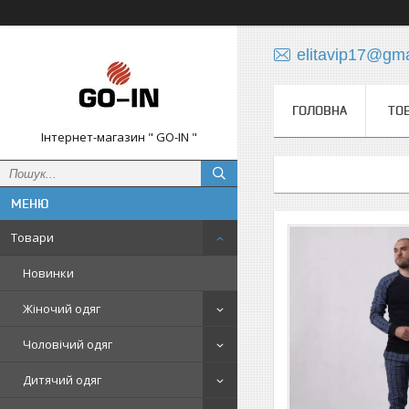
elitavip17@gm
ГОЛОВНА
ТО
Інтернет-магазин " GO-IN "
Товари
Новинки
Жіночий одяг
Чоловічий одяг
Дитячий одяг