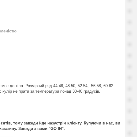
вленістю
не до тіла. Розмірний ряд 44-46, 48-50, 52-54, 56-58, 60-62.
 кулір не прати за температури понад 30-40 градусів.
ієнтів, тому завжди йде назустріч клієнту. Купуючи в нас, ви
агазину. Завжди з вами "GO-IN".