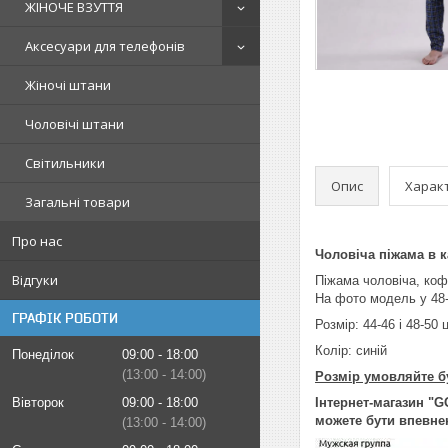
ЖІНОЧЕ ВЗУТТЯ
Аксесуари для телефонів
Жіночі штани
Чоловічі штани
Світильники
Опис
Харак
Загальні товари
Про нас
Чоловіча піжама в к
Відгуки
Піжама чоловіча, кофт
На фото модель у 48-
ГРАФІК РОБОТИ
Розмір: 44-46 і 48-50 ц
Колір: синій
Понеділок
09:00
18:00
13:00
14:00
Розмір умовляйте б
Вівторок
09:00
18:00
Інтернет-магазин "G
можете бути впевнен
13:00
14:00