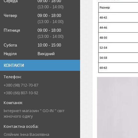
Середа
09:00
18:00
13:00
14:00
Четвер
09:00
18:00
13:00
14:00
Пʼятниця
09:00
18:00
13:00
14:00
Субота
10:00
15:00
Неділя
Вихідний
КОНТАКТИ
+380 (98) 712-70-87
+380 (66) 807-10-92
Інтернет-магазин " GO-IN " світ
жіночого одягу
Олійник Інна Василівна