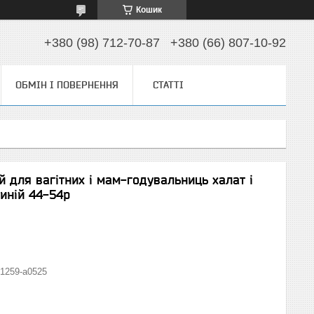
Кошик
+380 (98) 712-70-87
+380 (66) 807-10-92
ОБМІН І ПОВЕРНЕННЯ
СТАТТІ
й для вагітних і мам-годувальниць халат і
иній 44-54р
1259-а0525