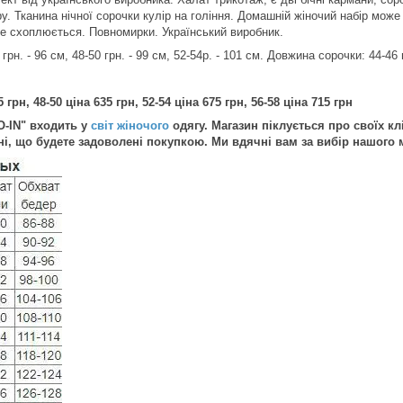
іру. Тканина нічної сорочки кулір на гоління. Домашній жіночий набір мо
не схоплюється. Повномирки. Український виробник.
рн. - 96 см, 48-50 грн. - 99 см, 52-54р. - 101 см. Довжина сорочки: 44-46 гр
 грн, 48-50 ціна 635 грн, 52-54 ціна 675 грн, 56-58 ціна 715 грн
O-IN" входить у
світ жіночого
одягу. Магазин піклується про своїх кл
і, що будете задоволені покупкою. Ми вдячні вам за вибір нашого м