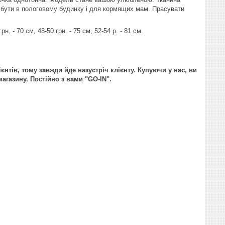
же бути в пологовому будинку і для кормящих мам. Прасувати
н. - 70 см, 48-50 грн. - 75 см, 52-54 р. - 81 см.
ієнтів, тому завжди йде назустріч клієнту. Купуючи у нас, ви
агазину. Постійно з вами "GO-IN".