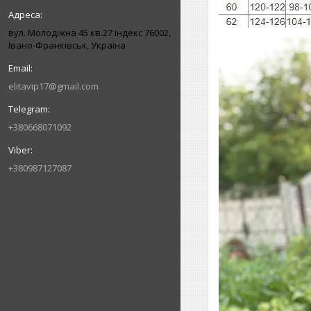
вул. Молодіжна 45 кв.27 індекс 76002,
Івано-Франківськ, Україна
elitavip17@gmail.com
+380668071092
+380987127087