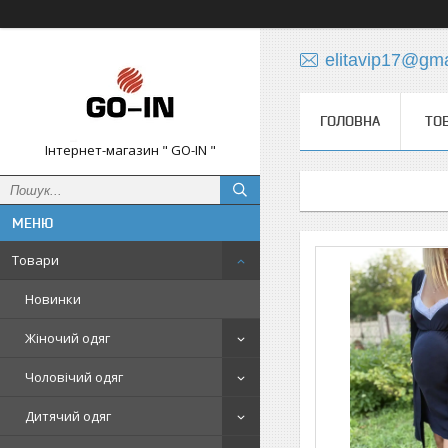
elitavip17@gm
ГОЛОВНА
ТО
Інтернет-магазин " GO-IN "
Товари
Новинки
Жіночий одяг
Чоловічий одяг
Дитячий одяг