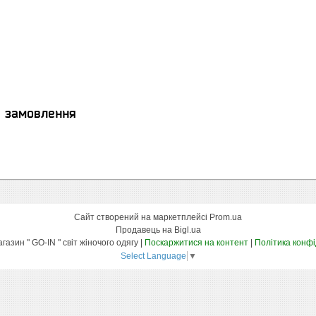
я замовлення
Сайт створений на маркетплейсі
Prom.ua
Продавець на Bigl.ua
Інтернет-магазин " GO-IN " світ жіночого одягу |
Поскаржитися на контент
|
Політика конфі
Select Language
▼