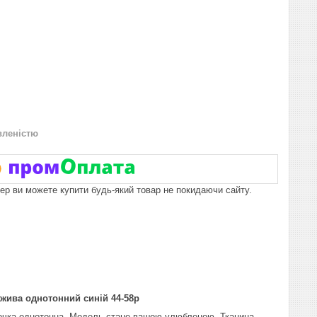
вленістю
пер ви можете купити будь-який товар не покидаючи сайту.
ежива однотонний синій 44-58р
сорочка однотонна. Модель стане вашою улюбленою. Тканина