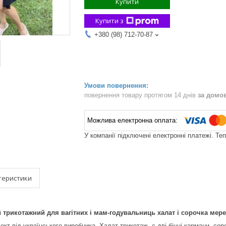
Купити
Купити з
+380 (98) 712-70-87
повернення товару протягом 14 днів
за домо
У компанії підключені електронні платежі. Те
теристики
й трикотажний для вагітних і мам-годувальниць халат і сорочка мер
ект від українського виробника. Халат трикотаж, є дві бічні кармани, 