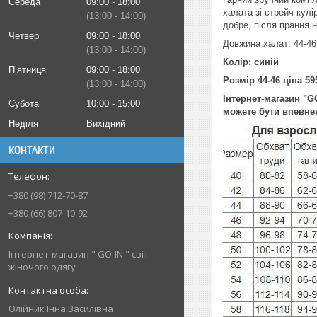
Середа
09:00
18:00
халата зі стрейч кул
13:00
14:00
добре, після прання 
Четвер
09:00
18:00
Довжина халат: 44-46 г
13:00
14:00
Колір: синій
Пʼятниця
09:00
18:00
Розмір 44-46 ціна 595
13:00
14:00
Інтернет-магазин "G
Субота
10:00
15:00
можете бути впевнен
Неділя
Вихідний
КОНТАКТИ
+380 (98) 712-70-87
+380 (66) 807-10-92
Інтернет-магазин " GO-IN " світ
жіночого одягу
Олійник Інна Василівна