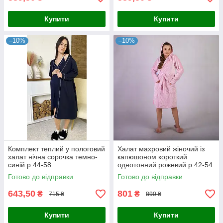
Купити
Купити
–10%
–10%
Комплект теплий у пологовий
Халат махровий жіночий із
халат нічна сорочка темно-
капюшоном короткий
синій р.44-58
однотонний рожевий р.42-54
Готово до відправки
Готово до відправки
643,50
801
₴
₴
715 ₴
890 ₴
Купити
Купити