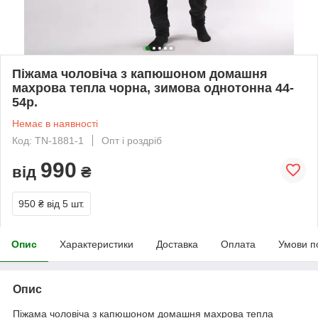
Піжама чоловіча з капюшоном домашня
махрова тепла чорна, зимова однотонна 44-
54р.
Немає в наявності
Код: TN-1881-1
Опт і роздріб
990
від
₴
950 ₴
від 5 шт.
Опис
Характеристики
Доставка
Оплата
Умови п
Опис
Піжама чоловіча з капюшоном домашня махрова тепла