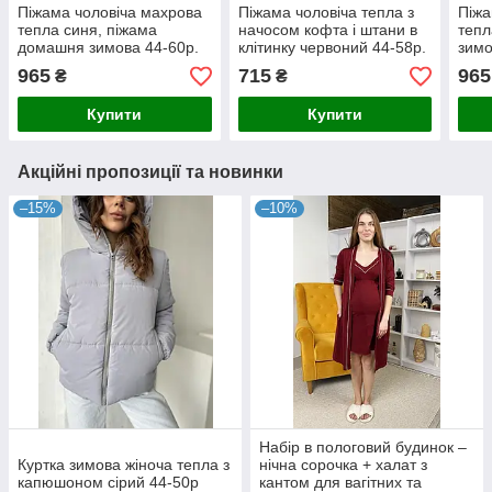
Піжама чоловіча махрова
Піжама чоловіча тепла з
Піжа
тепла синя, піжама
начосом кофта і штани в
тепл
домашня зимова 44-60р.
клітинку червоний 44-58р.
зимо
965
715
965
₴
₴
Купити
Купити
Акційні пропозиції та новинки
–15%
–10%
Набір в пологовий будинок –
Куртка зимова жіноча тепла з
нічна сорочка + халат з
капюшоном сірий 44-50p
кантом для вагітних та