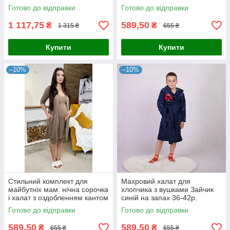
годуючих бордовий 44-54р.
Готово до відправки
Готово до відправки
1 117,75
589,50
₴
₴
1 315 ₴
655 ₴
Купити
Купити
–10%
–10%
Стильний комплект для
Махровий халат для
майбутніх мам: нічна сорочка
хлопчика з вушками Зайчик
і халат з оздобленням кантом
синій на запах 36-42р.
мокко 44-54р.
Готово до відправки
Готово до відправки
589,50
589,50
₴
₴
655 ₴
655 ₴