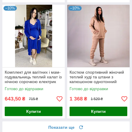
–10%
–10%
Комплект для вагітних і мам-
Костюм спортивний жіночий
годувальниць теплий халат із
теплий худі та штани з
нічною сорочкою електрик
капюшоном однотонний
р.44-58
бежевий 44-58р
Готово до відправки
Готово до відправки
643,50
1 368
₴
₴
715 ₴
1 520 ₴
Купити
Купити
Показати ще