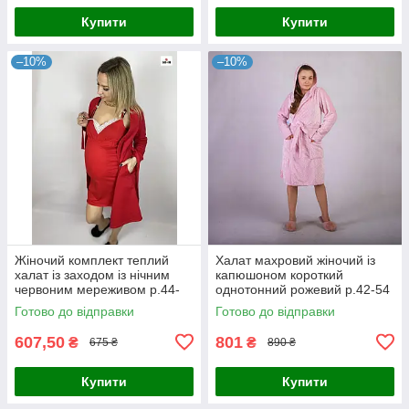
Купити
Купити
–10%
–10%
Жіночий комплект теплий
Халат махровий жіночий із
халат із заходом із нічним
капюшоном короткий
червоним мереживом р.44-
однотонний рожевий р.42-54
58
Готово до відправки
Готово до відправки
607,50
801
₴
₴
675 ₴
890 ₴
Купити
Купити