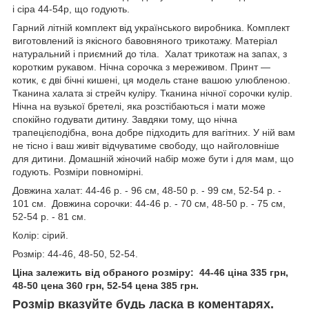
і сіра 44-54р, що годують.
Гарний літній комплект від українського виробника. Комплект
виготовлений із якісного бавовняного трикотажу. Матеріал
натуральний і приємний до тіла. Халат трикотаж на запах, з
коротким рукавом. Нічна сорочка з мереживом. Принт —
котик, є дві бічні кишені, ця модель стане вашою улюбленою.
Тканина халата зі стрейч куліру. Тканина нічної сорочки кулір.
Нічна на вузької бретелі, яка розстібаються і мати може
спокійно годувати дитину. Завдяки тому, що нічна
трапецієподібна, вона добре підходить для вагітних. У ній вам
не тісно і ваш живіт відчуватиме свободу, що найголовніше
для дитини. Домашній жіночий набір може бути і для мам, що
годують. Розміри повномірні.
Довжина халат: 44-46 р. - 96 см, 48-50 р. - 99 см, 52-54 р. -
101 см. Довжина сорочки: 44-46 р. - 70 см, 48-50 р. - 75 см,
52-54 р. - 81 см.
Колір: сірий.
Розмір: 44-46, 48-50, 52-54.
Ціна залежить від обраного розміру: 44-46 ціна 335 грн,
48-50 цена 360 грн, 52-54 цена 385 грн.
Розмір вказуйте будь ласка в коментарях.