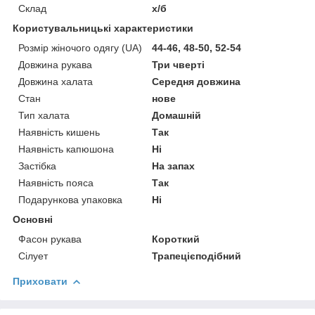
Склад
х/б
Користувальницькі характеристики
Розмір жіночого одягу (UA)
44-46, 48-50, 52-54
Довжина рукава
Три чверті
Довжина халата
Середня довжина
Стан
нове
Тип халата
Домашній
Наявність кишень
Так
Наявність капюшона
Ні
Застібка
На запах
Наявність пояса
Так
Подарункова упаковка
Ні
Основні
Фасон рукава
Короткий
Сілует
Трапецієподібний
Приховати