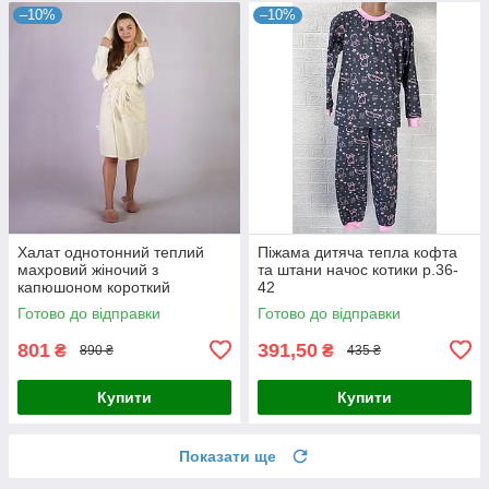
–10%
–10%
Халат однотонний теплий
Піжама дитяча тепла кофта
махровий жіночий з
та штани начос котики р.36-
капюшоном короткий
42
молочний р.42-54
Готово до відправки
Готово до відправки
801
391,50
₴
₴
890 ₴
435 ₴
Купити
Купити
Показати ще