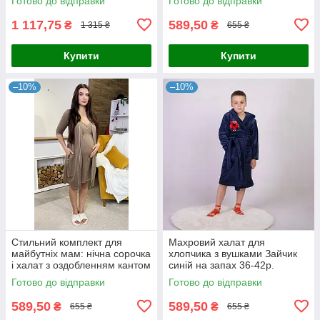
Готово до відправки
Готово до відправки
1 117,75
589,50
₴
₴
1 315 ₴
655 ₴
Купити
Купити
–10%
–10%
Стильний комплект для
Махровий халат для
майбутніх мам: нічна сорочка
хлопчика з вушками Зайчик
і халат з оздобленням кантом
синій на запах 36-42р.
мокко 44-54р.
Готово до відправки
Готово до відправки
589,50
589,50
₴
₴
655 ₴
655 ₴