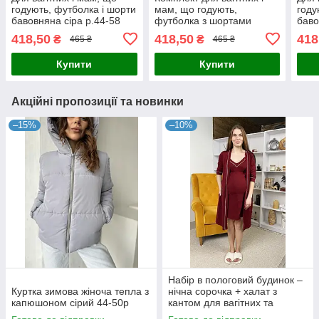
годують, футболка і шорти
мам, що годують,
году
бавовняна сіра р.44-58
футболка з шортами
баво
бавовняна бежева р.44-58
418,50
418,50
418
₴
₴
465 ₴
465 ₴
Купити
Купити
Акційні пропозиції та новинки
–15%
–10%
Набір в пологовий будинок –
Куртка зимова жіноча тепла з
нічна сорочка + халат з
капюшоном сірий 44-50p
кантом для вагітних та
годуючих бордовий 44-54р.