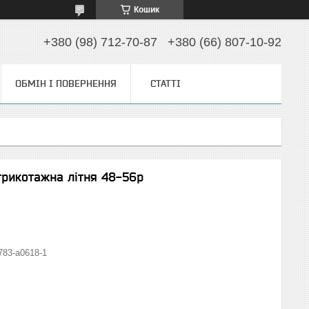
Кошик
+380 (98) 712-70-87
+380 (66) 807-10-92
ОБМІН І ПОВЕРНЕННЯ
СТАТТІ
трикотажна літня 48-56р
783-а0618-1