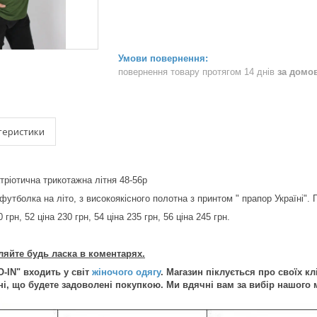
повернення товару протягом 14 днів
за домо
теристики
тріотична трикотажна літня 48-56р
утболка на літо, з високоякісного полотна з принтом " прапор Україні". П
0 грн, 52 ціна 230 грн, 54 ціна 235 грн, 56 ціна 245 грн.
ляйте будь ласка в коментарях.
O-IN" входить у світ
жіночого одягу
. Магазин піклується про своїх кл
і, що будете задоволені покупкою. Ми вдячні вам за вибір нашого м