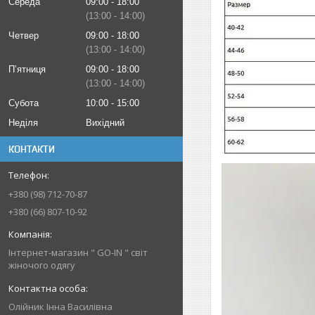
Середа
09:00
18:00
13:00
14:00
Четвер
09:00
18:00
13:00
14:00
Пʼятниця
09:00
18:00
13:00
14:00
Субота
10:00
15:00
Неділя
Вихідний
КОНТАКТИ
+380 (98) 712-70-87
+380 (66) 807-10-92
Інтернет-магазин " GO-IN " світ
жіночого одягу
Олійник Інна Василівна