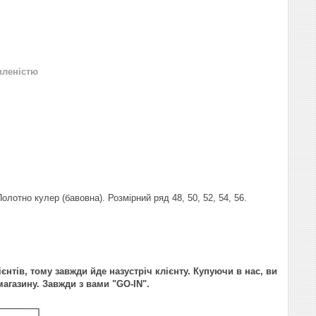
вленістю
олотно кулер (бавовна). Розмірний ряд 48, 50, 52, 54, 56.
ієнтів, тому завжди йде назустріч клієнту. Купуючи в нас, ви
агазину. Завжди з вами "GO-IN".