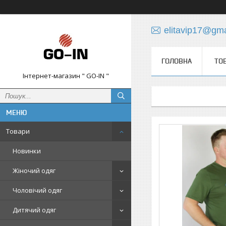
elitavip17@gm
ГОЛОВНА
ТО
Інтернет-магазин " GO-IN "
Товари
Новинки
Жіночий одяг
Чоловічий одяг
Дитячий одяг