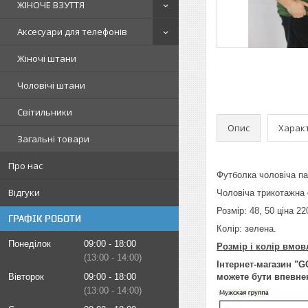
ЖІНОЧЕ ВЗУТТЯ
Аксесуари для телефонів
Жіночі штани
Чоловічі штани
Світильники
Опис
Харак
Загальні товари
Про нас
Футболка чоловіча па
Відгуки
Чоловіча трикотажна ф
Розмір: 48, 50 ціна 22
ГРАФІК РОБОТИ
Колір: зелена.
Понеділок
09:00
18:00
Розмір і колір вмов
13:00
14:00
Інтернет-магазин "G
Вівторок
09:00
18:00
можете бути впевнен
13:00
14:00