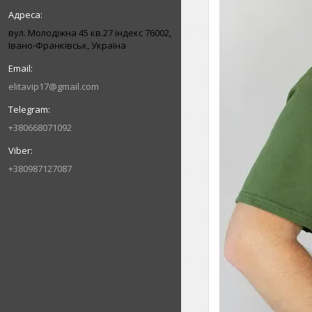
вул. Молодіжна 45 кв.27 індекс 76002,
Івано-Франківськ, Україна
elitavip17@gmail.com
+380668071092
+380987127087