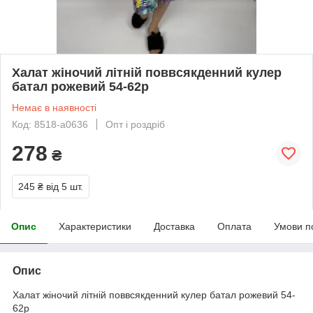
Халат жіночий літній поввсякденний кулер
батал рожевий 54-62р
Немає в наявності
Код: 8518-а0636
Опт і роздріб
278
₴
245 ₴
від 5 шт.
Опис
Характеристики
Доставка
Оплата
Умови п
Опис
Халат жіночий літній поввсякденний кулер батал рожевий 54-
62р