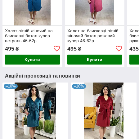
Халат літній жіночий на
Халат на блискавці літній
Хала
блискавці батал кулер
жіночий батал рожевий
блис
петроль 46-62р
кулер 46-62р
рука
куле
495
495
435
₴
₴
62р
Купити
Купити
Акційні пропозиції та новинки
–10%
–10%