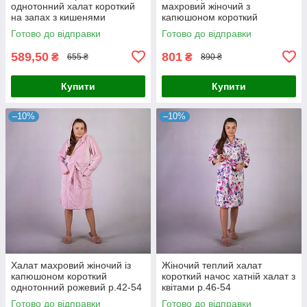
однотонний халат короткий
махровий жіночий з
на запах з кишенями
капюшоном короткий
фіолетовий 44-54р.
молочний р.42-54
Готово до відправки
Готово до відправки
589,50
801
₴
₴
655 ₴
890 ₴
Купити
Купити
–10%
–10%
Халат махровий жіночий із
Жіночий теплий халат
капюшоном короткий
короткий начос хатній халат з
однотонний рожевий р.42-54
квітами р.46-54
Готово до відправки
Готово до відправки