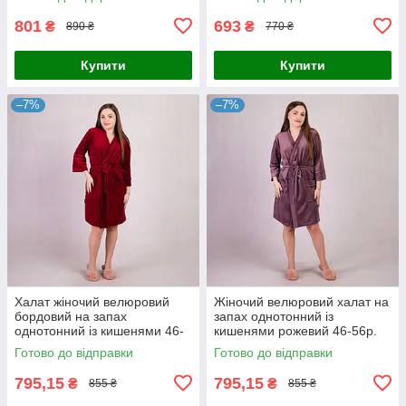
801
693
₴
₴
890 ₴
770 ₴
Купити
Купити
–7%
–7%
Халат жіночий велюровий
Жіночий велюровий халат на
бордовий на запах
запах однотонний із
однотонний із кишенями 46-
кишенями рожевий 46-56р.
56р.
Готово до відправки
Готово до відправки
795,15
795,15
₴
₴
855 ₴
855 ₴