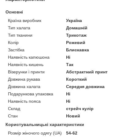
Основні
Країна виробник
Україна
Тип халата
Домашній
Тип тканини
Трикотаж
Колір
Рожевий
Застібка
Блискавка
Наявність капюшона
Ні
Наявність кишень
Так
Візерунки і принти
Абстрактний принт
Довжина рукава
Короткий
Довжина халата
Середня довжина
Подарункова упаковка
Ні
Наявність пояса
Ні
Склад
стрейч кулір
Стан
Новий
Користувальницькі характеристики
Розмір жіночого одягу (UA)
54-62