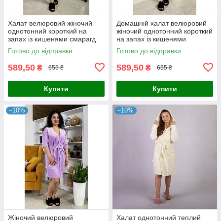
Халат велюровий жіночий
Домашній халат велюровий
однотонний короткий на
жіночий однотонний короткий
запах із кишенями смарагд
на запах із кишенями
44-54р.
бордовий 44-54р.
Готово до відправки
Готово до відправки
589,50
589,50
₴
₴
655 ₴
655 ₴
Купити
Купити
–10%
–10%
Жіночий велюровий
Халат однотонний теплий