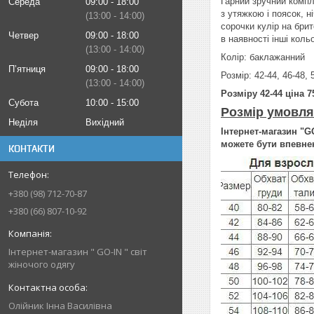
Гарний зручний компле
Середа
09:00
18:00
з утяжкою і поясок, н
13:00
14:00
сорочки кулір на бри
Четвер
09:00
18:00
в наявності інші коль
13:00
14:00
Колір: баклажанний
Пʼятниця
09:00
18:00
Розмір: 42-44, 46-48, 
13:00
14:00
Розміру 42-44 ціна 75
Субота
10:00
15:00
Розмір умовля
Неділя
Вихідний
Інтернет-магазин "GO
можете бути впевнен
КОНТАКТИ
+380 (98) 712-70-87
+380 (66) 807-10-92
Інтернет-магазин " GO-IN " світ
жіночого одягу
Олійник Інна Василівна