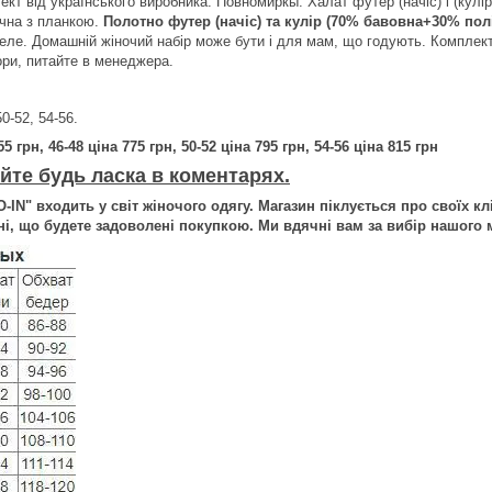
кт від українського виробника. Повномиркы. Халат футер (начіс) і (кулір
ічна з планкою.
Полотно футер (начіс) та кулір (70% бавовна+30% пол
теле. Домашній жіночий набір може бути і для мам, що годують. Компле
ори, питайте в менеджера.
50-52, 54-56.
5 грн, 46-48 ціна 775 грн, 50-52 ціна 795 грн, 54-56 ціна 815 грн
йте будь ласка в коментарях.
-IN" входить у світ жіночого одягу. Магазин піклується про своїх кл
і, що будете задоволені покупкою. Ми вдячні вам за вибір нашого м