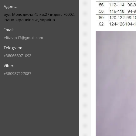
вул. Молодіжна 45 кв.27 індекс 76002,
Івано-Франківськ, Україна
elitavip17@gmail.com
+380668071092
+380987127087