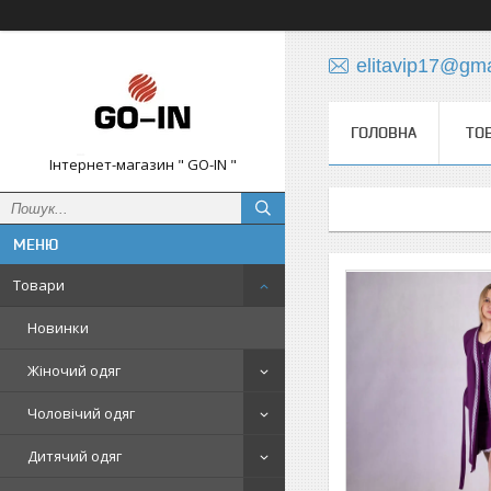
elitavip17@gm
ГОЛОВНА
ТО
Інтернет-магазин " GO-IN "
Товари
Новинки
Жіночий одяг
Чоловічий одяг
Дитячий одяг