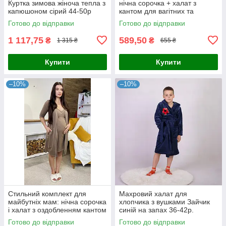
Куртка зимова жіноча тепла з
нічна сорочка + халат з
капюшоном сірий 44-50p
кантом для вагітних та
годуючих бордовий 44-54р.
Готово до відправки
Готово до відправки
1 117,75
589,50
₴
₴
1 315 ₴
655 ₴
Купити
Купити
–10%
–10%
Стильний комплект для
Махровий халат для
майбутніх мам: нічна сорочка
хлопчика з вушками Зайчик
і халат з оздобленням кантом
синій на запах 36-42р.
мокко 44-54р.
Готово до відправки
Готово до відправки