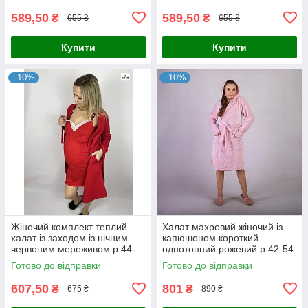
589,50
589,50
₴
₴
655 ₴
655 ₴
Купити
Купити
–10%
–10%
Жіночий комплект теплий
Халат махровий жіночий із
халат із заходом із нічним
капюшоном короткий
червоним мереживом р.44-
однотонний рожевий р.42-54
58
Готово до відправки
Готово до відправки
607,50
801
₴
₴
675 ₴
890 ₴