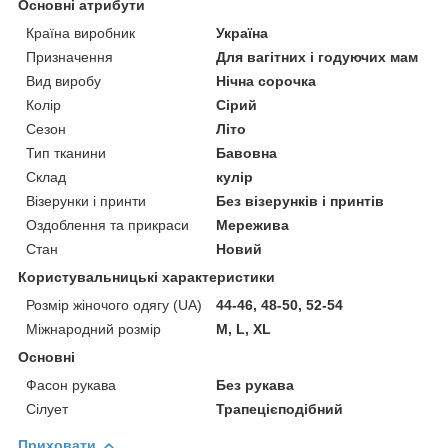
Основні атрибути
Країна виробник
Україна
Призначення
Для вагітних і годуючих мам
Вид виробу
Нічна сорочка
Колір
Сірий
Сезон
Літо
Тип тканини
Бавовна
Склад
кулір
Візерунки і принти
Без візерунків і принтів
Оздоблення та прикраси
Мережива
Стан
Новий
Користувальницькі характеристики
Розмір жіночого одягу (UA)
44-46, 48-50, 52-54
Міжнародний розмір
М, L, XL
Основні
Фасон рукава
Без рукава
Сілует
Трапецієподібний
Приховати