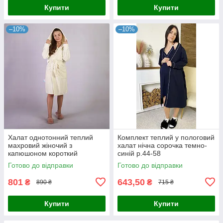
Купити
Купити
–10%
–10%
Халат однотонний теплий
Комплект теплий у пологовий
махровий жіночий з
халат нічна сорочка темно-
капюшоном короткий
синій р.44-58
молочний р.42-54
Готово до відправки
Готово до відправки
801
643,50
₴
₴
890 ₴
715 ₴
Купити
Купити