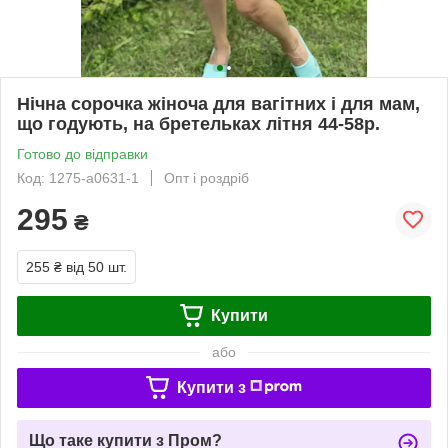
Нічна сорочка жіноча для вагітних і для мам,
що годують, на бретельках літня 44-58р.
Готово до відправки
Код: 1275-а0631-1
Опт і роздріб
295
₴
255 ₴
від 50 шт.
Купити
або
Купити з
Що таке купити з Пром?