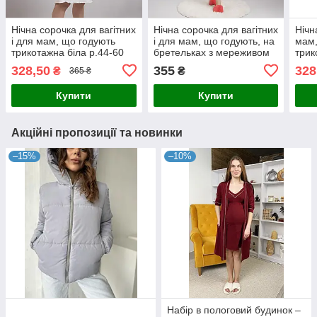
Нічна сорочка для вагітних
Нічна сорочка для вагітних
Нічн
і для мам, що годують
і для мам, що годують, на
мам,
трикотажна біла р.44-60
бретельках з мереживом
трик
однотонна літня сливовий
р.44
328,50
355
328
₴
₴
365 ₴
44-60р.
Купити
Купити
Акційні пропозиції та новинки
–15%
–10%
Набір в пологовий будинок –