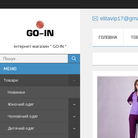
elitavip17@gm
ГОЛОВНА
ТО
Інтернет-магазин " GO-IN "
Товари
Новинки
Жіночий одяг
Чоловічий одяг
Дитячий одяг