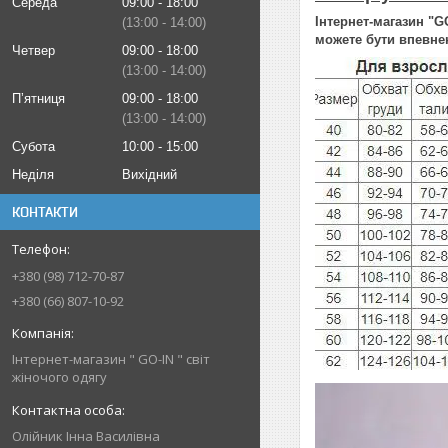
Середа
09:00
18:00
Інтернет-магазин "G
13:00
14:00
можете бути впевнен
Четвер
09:00
18:00
13:00
14:00
Пʼятниця
09:00
18:00
13:00
14:00
Субота
10:00
15:00
Неділя
Вихідний
КОНТАКТИ
+380 (98) 712-70-87
+380 (66) 807-10-92
Інтернет-магазин " GO-IN " світ
жіночого одягу
Олійник Інна Василівна