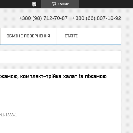
Кошик
+380 (98) 712-70-87
+380 (66) 807-10-92
ОБМІН І ПОВЕРНЕННЯ
СТАТТІ
іжамою, комплект-трійка халат із піжамою
N1-1333-1