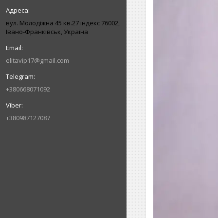
вул. Молодіжна 45 кв.27 індекс 76002,
Івано-Франківськ, Україна
elitavip17@gmail.com
+380668071092
+380987127087