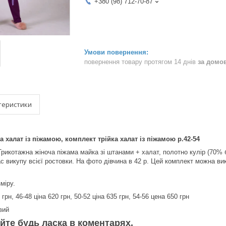
+380 (98) 712-70-87
повернення товару протягом 14 днів
за домо
теристики
а халат із піжамою, комплект трійка халат із піжамою р.42-54
рикотажна жіноча піжама майка зі штанами + халат, полотно кулір (70% ба
час викупу всієї ростовки. На фото дівчина в 42 р. Цей комплект можна в
міру.
 грн, 46-48 ціна 620 грн, 50-52 ціна 635 грн, 54-56 цена 650 грн
вий
йте будь ласка в коментарях.