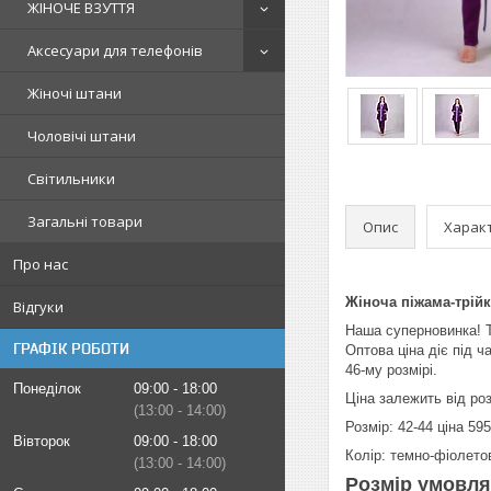
ЖІНОЧЕ ВЗУТТЯ
Аксесуари для телефонів
Жіночі штани
Чоловічі штани
Світильники
Загальні товари
Опис
Харак
Про нас
Жіноча піжама-трійк
Відгуки
Наша суперновинка! Т
ГРАФІК РОБОТИ
Оптова ціна діє під 
46-му розмірі.
Понеділок
09:00
18:00
Ціна залежить від роз
13:00
14:00
Розмір: 42-44 ціна 595
Вівторок
09:00
18:00
Колір: темно-фіолето
13:00
14:00
Розмір умовля