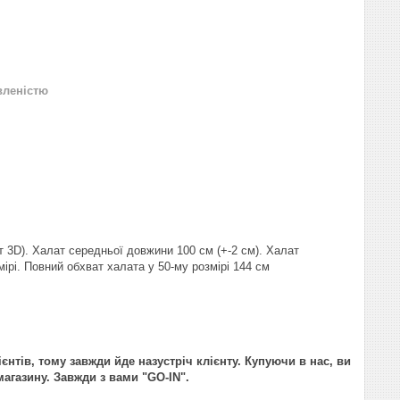
вленістю
 3D). Халат середньої довжини 100 см (+-2 см). Халат
мірі. Повний обхват халата у 50-му розмірі 144 см
ієнтів, тому завжди йде назустріч клієнту. Купуючи в нас, ви
агазину. Завжди з вами "GO-IN".