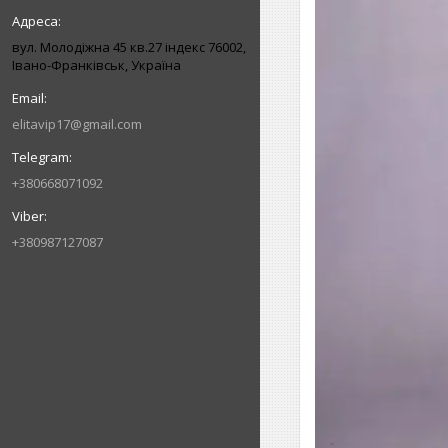
вул. Молодіжна 45 кв.27 індекс 76002,
Івано-Франківськ, Україна
elitavip17@gmail.com
+380668071092
+380987127087