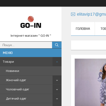
elitavip17@gm
ГОЛОВНА
ТО
Інтернет-магазин " GO-IN "
Товари
Новинки
Жіночий одяг
Чоловічий одяг
Дитячий одяг