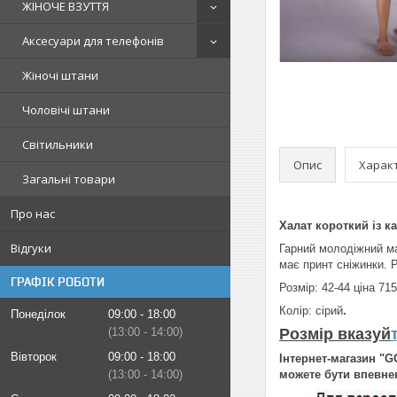
ЖІНОЧЕ ВЗУТТЯ
Аксесуари для телефонів
Жіночі штани
Чоловічі штани
Світильники
Опис
Харак
Загальні товари
Про нас
Халат короткий із 
Відгуки
Гарний молодіжний ма
має принт сніжинки. Р
ГРАФІК РОБОТИ
Розмір: 42-44 ціна 715
Колір: сірий
.
Понеділок
09:00
18:00
13:00
14:00
Розмір вказуй
Вівторок
09:00
18:00
Інтернет-магазин "GO
13:00
14:00
можете бути впевнен