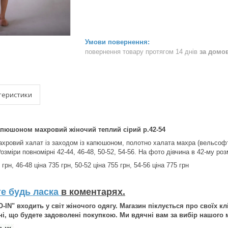
повернення товару протягом 14 днів
за домо
теристики
капюшоном махровий жіночий теплий сірий р.42-54
хровий халат із заходом із капюшоном, полотно халата махра (вельсофт
озміри повномірні 42-44, 46-48, 50-52, 54-56. На фото дівчина в 42-му роз
 грн, 46-48 ціна 735 грн, 50-52 ціна 755 грн, 54-56 ціна 775 грн
те будь ласка
в коментарях.
-IN" входить у світ жіночого одягу. Магазин піклується про своїх кл
і, що будете задоволені покупкою. Ми вдячні вам за вибір нашого м