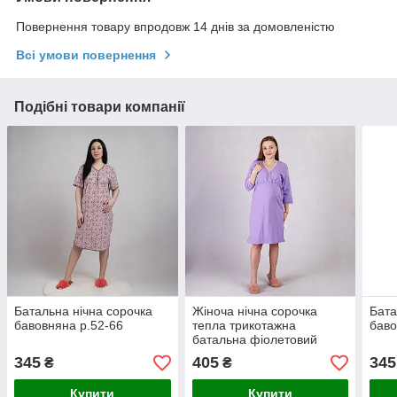
Повернення товару впродовж 14 днів за домовленістю
Всі умови повернення
Подібні товари компанії
Батальна нічна сорочка
Жіноча нічна сорочка
Бата
бавовняна р.52-66
тепла трикотажна
баво
батальна фіолетовий
р.42-60
345
405
345
₴
₴
Купити
Купити