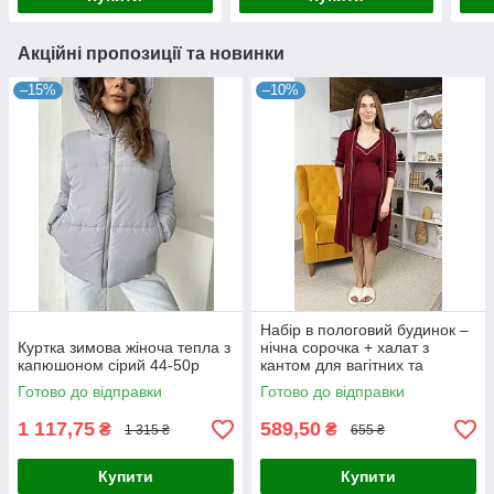
Акційні пропозиції та новинки
–15%
–10%
Набір в пологовий будинок –
Куртка зимова жіноча тепла з
нічна сорочка + халат з
капюшоном сірий 44-50p
кантом для вагітних та
годуючих бордовий 44-54р.
Готово до відправки
Готово до відправки
1 117,75
589,50
₴
₴
1 315 ₴
655 ₴
Купити
Купити