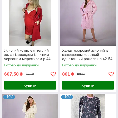
Жіночий комплект теплий
Халат махровий жіночий із
халат із заходом із нічним
капюшоном короткий
червоним мереживом р.44-
однотонний рожевий р.42-54
58
Готово до відправки
Готово до відправки
607,50
801
₴
₴
675 ₴
890 ₴
Купити
Купити
–10%
–10%