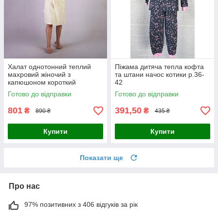
Халат однотонний теплий
Піжама дитяча тепла кофта
махровий жіночий з
та штани начос котики р.36-
капюшоном короткий
42
молочний р.42-54
Готово до відправки
Готово до відправки
801
391,50
₴
₴
890 ₴
435 ₴
Купити
Купити
Показати ще
Про нас
97% позитивних з 406 відгуків за рік