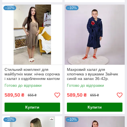
–10%
–10%
Стильний комплект для
Махровий халат для
майбутніх мам: нічна сорочка
хлопчика з вушками Зайчик
і халат з оздобленням кантом
синій на запах 36-42р.
мокко 44-54р.
Готово до відправки
Готово до відправки
589,50
589,50
₴
₴
655 ₴
655 ₴
Купити
Купити
–10%
–10%