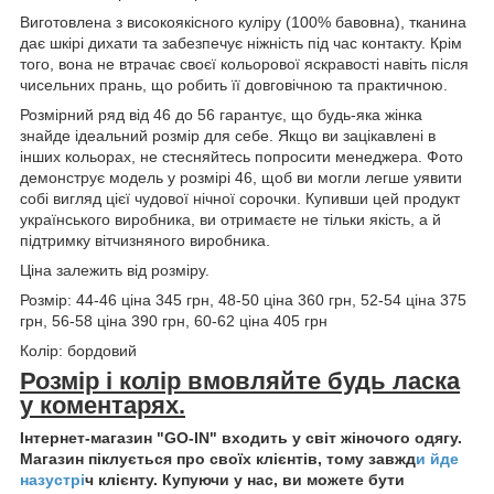
Виготовлена ​​з високоякісного куліру (100% бавовна), тканина
дає шкірі дихати та забезпечує ніжність під час контакту. Крім
того, вона не втрачає своєї кольорової яскравості навіть після
чисельних прань, що робить її довговічною та практичною.
Розмірний ряд від 46 до 56 гарантує, що будь-яка жінка
знайде ідеальний розмір для себе. Якщо ви зацікавлені в
інших кольорах, не стесняйтесь попросити менеджера. Фото
демонструє модель у розмірі 46, щоб ви могли легше уявити
собі вигляд цієї чудової нічної сорочки. Купивши цей продукт
українського виробника, ви отримаєте не тільки якість, а й
підтримку вітчизняного виробника.
Ціна залежить від розміру.
Розмір: 44-46 ціна 345 грн, 48-50 ціна 360 грн, 52-54 ціна 375
грн, 56-58 ціна 390 грн, 60-62 ціна 405 грн
Колір: бордовий
Розмір і колір вмовляйте будь ласка
у коментарях.
Інтернет-магазин "GO-IN" входить у світ жіночого одягу.
Магазин піклується про своїх клієнтів, тому завжд
и йде
назустрі
ч клієнту. Купуючи у нас, ви можете бути