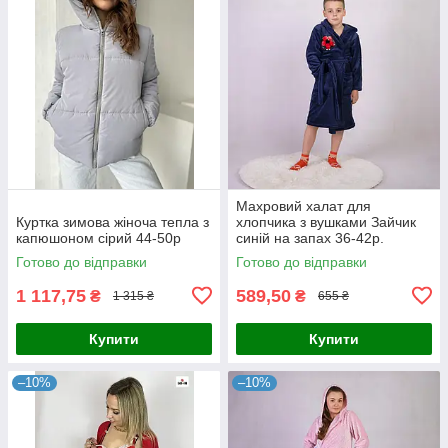
Махровий халат для
Куртка зимова жіноча тепла з
хлопчика з вушками Зайчик
капюшоном сірий 44-50p
синій на запах 36-42р.
Готово до відправки
Готово до відправки
1 117,75
589,50
₴
₴
1 315 ₴
655 ₴
Купити
Купити
–10%
–10%