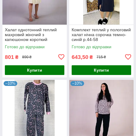
Халат однотонний теплий
Комплект теплий у пологовий
махровий жіночий з
халат нічна сорочка темно-
капюшоном короткий
синій р.44-58
молочний р.42-54
Готово до відправки
Готово до відправки
801
643,50
₴
₴
890 ₴
715 ₴
Купити
Купити
–10%
–10%