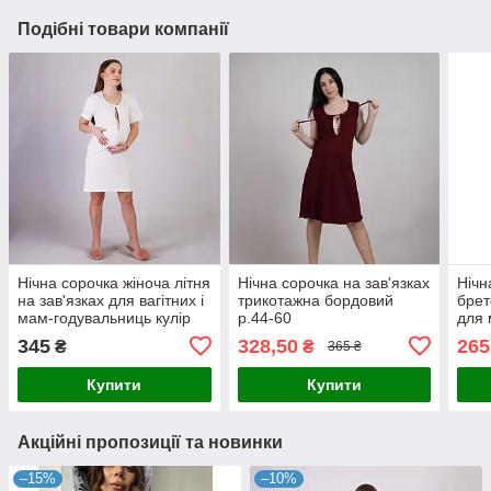
Подібні товари компанії
Нічна сорочка жіноча літня
Нічна сорочка на зав'язках
Нічн
на зав'язках для вагітних і
трикотажна бордовий
брет
мам-годувальниць кулір
р.44-60
для 
білий 44-60р
кулі
345
328,50
265
₴
₴
365 ₴
Купити
Купити
Акційні пропозиції та новинки
–15%
–10%