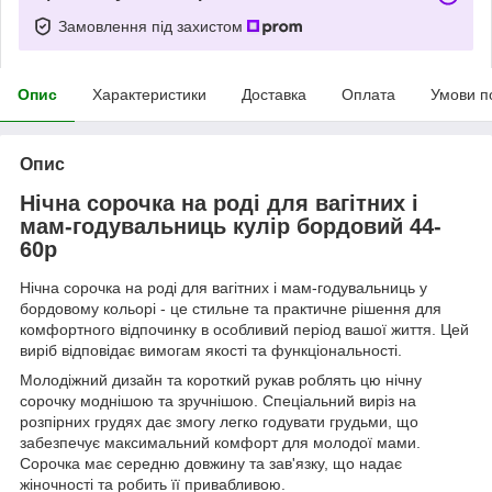
Замовлення під захистом
Опис
Характеристики
Доставка
Оплата
Умови п
Опис
Нічна сорочка на роді для вагітних і
мам-годувальниць кулір бордовий 44-
60р
Нічна сорочка на роді для вагітних і мам-годувальниць у
бордовому кольорі - це стильне та практичне рішення для
комфортного відпочинку в особливий період вашої життя. Цей
виріб відповідає вимогам якості та функціональності.
Молодіжний дизайн та короткий рукав роблять цю нічну
сорочку моднішою та зручнішою. Спеціальний виріз на
розпірних грудях дає змогу легко годувати грудьми, що
забезпечує максимальний комфорт для молодої мами.
Сорочка має середню довжину та зав'язку, що надає
жіночності та робить її привабливою.