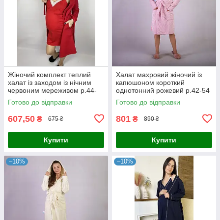
Жіночий комплект теплий
Халат махровий жіночий із
халат із заходом із нічним
капюшоном короткий
червоним мереживом р.44-
однотонний рожевий р.42-54
58
Готово до відправки
Готово до відправки
607,50
801
₴
₴
675 ₴
890 ₴
Купити
Купити
–10%
–10%