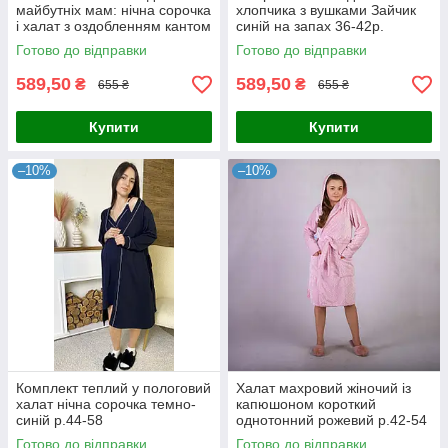
майбутніх мам: нічна сорочка
хлопчика з вушками Зайчик
і халат з оздобленням кантом
синій на запах 36-42р.
мокко 44-54р.
Готово до відправки
Готово до відправки
589,50
589,50
₴
₴
655 ₴
655 ₴
Купити
Купити
–10%
–10%
Комплект теплий у пологовий
Халат махровий жіночий із
халат нічна сорочка темно-
капюшоном короткий
синій р.44-58
однотонний рожевий р.42-54
Готово до відправки
Готово до відправки