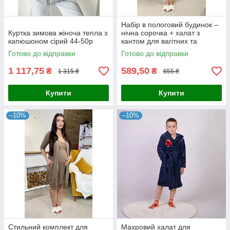
Набір в пологовий будинок –
Куртка зимова жіноча тепла з
нічна сорочка + халат з
капюшоном сірий 44-50p
кантом для вагітних та
годуючих бордовий 44-54р.
Готово до відправки
Готово до відправки
1 117,75
589,50
₴
₴
1 315 ₴
655 ₴
Купити
Купити
–10%
–10%
Стильний комплект для
Махровий халат для