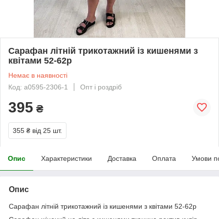
Сарафан літній трикотажний із кишенями з
квітами 52-62р
Немає в наявності
Код: а0595-2306-1
Опт і роздріб
395
₴
355 ₴
від 25 шт.
Опис
Характеристики
Доставка
Оплата
Умови п
Опис
Сарафан літній трикотажний із кишенями з квітами 52-62р