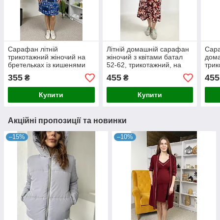
Сарафан літній
Літній домашній сарафан
Сар
трикотажний жіночий на
жіночий з квітами батал
дома
бретельках із кишенями
52-62, трикотажний, на
трик
синій 48-62р
бретельках,
брет
355
455
455
₴
₴
кишені бордовий
бата
Купити
Купити
Акційні пропозиції та новинки
–15%
–10%