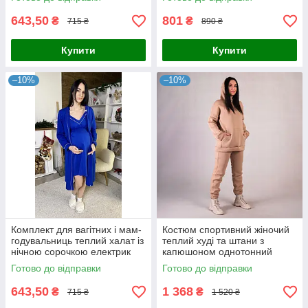
643,50
801
₴
₴
715 ₴
890 ₴
Купити
Купити
–10%
–10%
Комплект для вагітних і мам-
Костюм спортивний жіночий
годувальниць теплий халат із
теплий худі та штани з
нічною сорочкою електрик
капюшоном однотонний
р.44-58
бежевий 44-58р
Готово до відправки
Готово до відправки
643,50
1 368
₴
₴
715 ₴
1 520 ₴