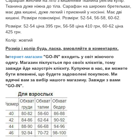
Сарафан жіночий на літо з кишенями тканина ректив кулір.
Тканина дуже ніжна до тіла. Сарафан на широких бретельках,
має два кишені, дуже легкий і приємний у носінні. Має дві
кишені. Розміри повномірні. Розміри: 52-54, 56-58, 60-62.
Розміри: 52-54 ціна 395 грн, 56-58 ціна 410 грн, 60-62 ціна
425 грн.
Колір: жовтий
Розмір і колір будь ласка, вмовляйте в коментарях.
Ін
тернет-магазин
"GO-IN" входить у світ жіночого
одягу. Магазин піклується про своїх клієнтів, тому
завжди йде назустріч клієнту. Купуючи в нас, ви можете
бути впевнені, що будете задоволені покупкою. Ми
вдячні вам за вибір нашого магазину. Завжди з вами
"GO-IN".