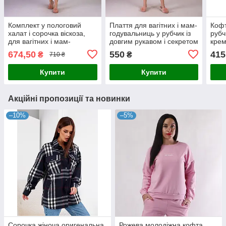
Комплект у пологовий
Плаття для вагітних і мам-
Кофт
халат і сорочка віскоза,
годувальниць у рубчик із
рубч
для вагітних і мам-
довгим рукавом і секретом
крем
годувальниць р.42-54
для годування бежевий
674,50
550
415
₴
₴
710 ₴
42-54р.
Купити
Купити
Акційні пропозиції та новинки
–10%
–5%
Сорочка жіноча оригенальна
Рожева молодіжна кофта