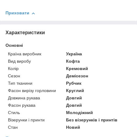
Приховати
Характеристики
Основні
Країна виробник
Україна
Вид виробу
Кофта
Колір
Кремовий
Сезон
Демісезон
Тип тканини
Рубчик
Фасон вирізу горловини
Круглий
Довжина рукава
Довгий
Фасон рукава
Довгий
Стиль
Молодіжний
Візерунки і принти
Без візерунків і принтів
Стан
Новий