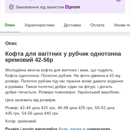
Замовлення під захистом
Опис
Характеристики
Доставка
Оплата
Умови п
Опис
Кофта для вагітних у рубчик однотонна
кремовий 42-56р
Молодіжна жіноча кофта для вагітних і мам, що годують.
Кофта однотонна. Полотно рубчик. На фото дівчина в 42-му
розмірі.
Полотно рубчик під час прання може давати зсідання
в рукавах. Також полотно добре сідає на фігурі, і досить
добре тягнеться. Розміри повномірні. Український виробник.
Ціна залежить від розмірів.
Розмір: 42-44 ціна 415 грн, 46-48 ціна 425 грн, 50-52 ціна
435 грн, 54-56 цена 445 грн
Колір: кремовий
.
Розмір і колір вмовляйте
будь ласка в к
оментарях.