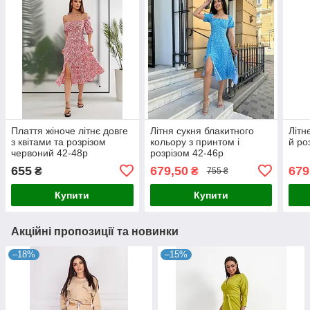
Плаття жіноче літнє довге
Літня сукня блакитного
Літн
з квітами та розрізом
кольору з принтом і
й ро
червоний 42-48р
розрізом 42-46р
655
679,50
679
₴
₴
755 ₴
Купити
Купити
Акційні пропозиції та новинки
–18%
–15%