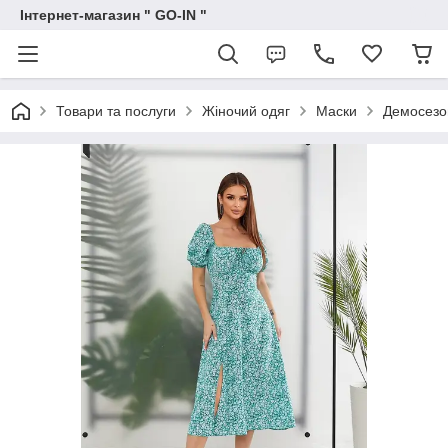
Інтернет-магазин " GO-IN "
Товари та послуги
Жіночий одяг
Маски
Демосезо