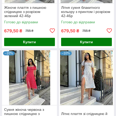
Жіноче плаття з пишною
Літня сукня блакитного
спідницею з розрізом
кольору з принтом і розрізом
зелений 42-46р
42-46р
Готово до відправки
Готово до відправки
679,50
679,50
₴
₴
755 ₴
755 ₴
Купити
Купити
–10%
–10%
Сукня жіноча червона з
пишною спідницею з
Літнє плаття зі спідницею й