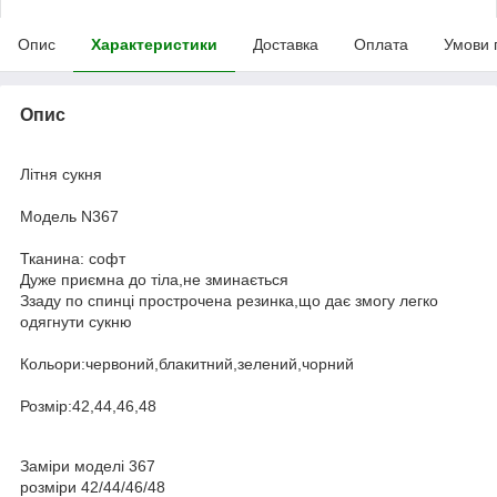
Опис
Характеристики
Доставка
Оплата
Умови 
Опис
Літня сукня
Модель N367
Тканина: софт
Дуже приємна до тіла,не зминається
Ззаду по спинці прострочена резинка,що дає змогу легко
одягнути сукню
Кольори:червоний,блакитний,зелений,чорний
Розмір:42,44,46,48
Заміри моделі 367
розміри 42/44/46/48