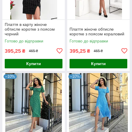
Плаття в карту жіноче
обтисле коротке з поясом
Плаття жіноче обтисле
чорний
коротке з поясом кораловий
Готово до відправки
Готово до відправки
395,25
395,25
₴
₴
465 ₴
465 ₴
Купити
Купити
–10%
–10%