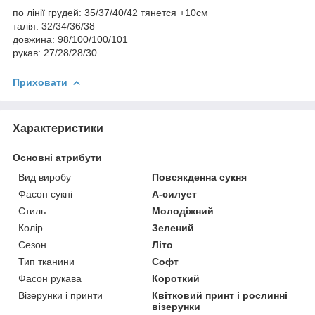
по лінії грудей: 35/37/40/42 тянется +10см
талія: 32/34/36/38
довжина: 98/100/100/101
рукав: 27/28/28/30
Приховати
Характеристики
Основні атрибути
Вид виробу
Повсякденна сукня
Фасон сукні
А-силует
Стиль
Молодіжний
Колір
Зелений
Сезон
Літо
Тип тканини
Софт
Фасон рукава
Короткий
Візерунки і принти
Квітковий принт і рослинні
візерунки