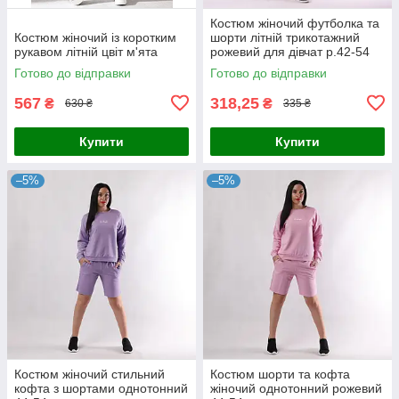
Костюм жіночий футболка та
Костюм жіночий із коротким
шорти літній трикотажний
рукавом літній цвіт м'ята
рожевий для дівчат р.42-54
Готово до відправки
Готово до відправки
567
318,25
₴
₴
630 ₴
335 ₴
Купити
Купити
–5%
–5%
Костюм жіночий стильний
Костюм шорти та кофта
кофта з шортами однотонний
жіночий однотонний рожевий