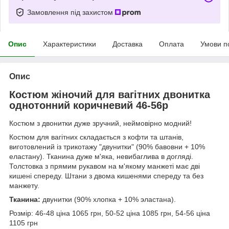
Замовлення під захистом
Опис
Характеристики
Доставка
Оплата
Умови п
Опис
Костюм жіночий для вагітних двонитка
однотонний коричневий 46-56р
Костюм з двонитки дуже зручний, неймовірно модний!
Костюм для вагітних складається з кофти та штанів,
виготовлений із трикотажу "двунитки" (90% бавовни + 10%
еластану). Тканина дуже м'яка, невибаглива в догляді.
Толстовка з прямим рукавом на м'якому манжеті має дві
кишені спереду. Штани з двома кишенями спереду та без
манжету.
Тканина:
двунитки (90% хлопка + 10% эластана).
Розмір: 46-48 ціна 1065 грн, 50-52 ціна 1085 грн, 54-56 ціна
1105 грн