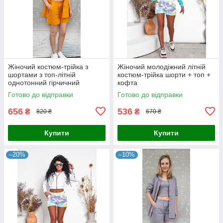
Жіночий костюм-трійка з
Жіночий молодіжний літній
шортами з топ-літній
костюм-трійка шорти + топ +
однотонний гірчичний
кофта
Готово до відправки
Готово до відправки
656
536
₴
₴
820 ₴
670 ₴
Купити
Купити
–20%
–10%