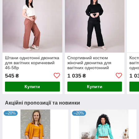
Штани однотонні двонитка
Спортивний костюм
Кост
для вагітних коричневий
жіночий двонитка для
вагі
46-58р
вагітних однотонний
одно
чорний 46-56р
хвил
545
1 035
1 0
₴
₴
Купити
Купити
Акційні пропозиції та новинки
–20%
–20%