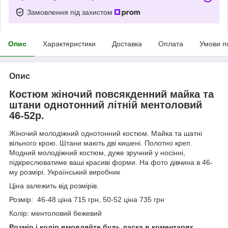
Замовлення під захистом
Опис
Характеристики
Доставка
Оплата
Умови п
Опис
Костюм жіночий повсякденний майка та
штани однотонний літній ментоловий
46-52р.
Жіночий молодіжний однотонний костюм. Майка та шатні
вільного крою. Штани мають дві кишені. Полотно креп.
Модний молодіжний костюм, дуже зручний у носінні,
підкреслюватиме ваші красиві форми. На фото дівчина в 46-
му розмірі. Український виробник
Ціна залежить від розмірів.
Розмір: 46-48 ціна 715 грн, 50-52 ціна 735 грн
Колір: ментоловий бежевий
Розмір і колір вмовляйте будь ласка в коментарях.