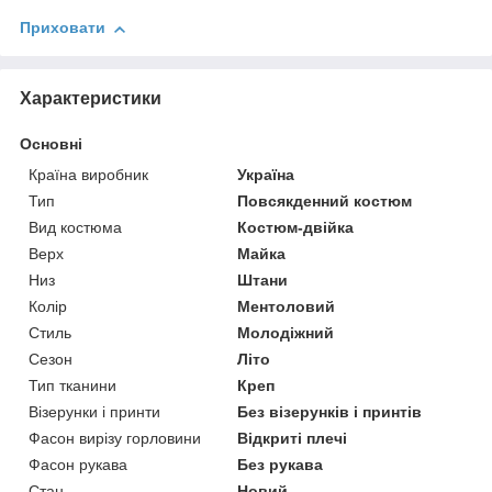
Приховати
Характеристики
Основні
Країна виробник
Україна
Тип
Повсякденний костюм
Вид костюма
Костюм-двійка
Верх
Майка
Низ
Штани
Колір
Ментоловий
Стиль
Молодіжний
Сезон
Літо
Тип тканини
Креп
Візерунки і принти
Без візерунків і принтів
Фасон вирізу горловини
Відкриті плечі
Фасон рукава
Без рукава
Стан
Новий