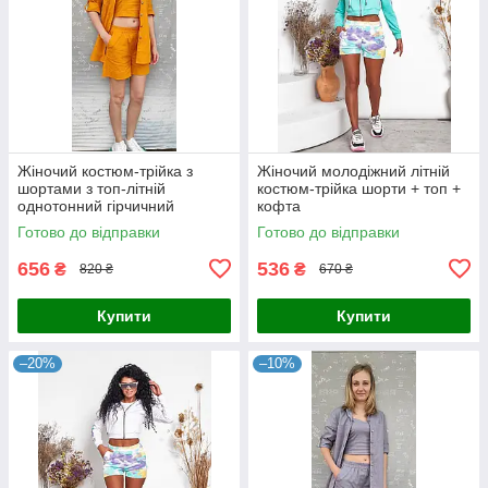
Жіночий костюм-трійка з
Жіночий молодіжний літній
шортами з топ-літній
костюм-трійка шорти + топ +
однотонний гірчичний
кофта
Готово до відправки
Готово до відправки
656
536
₴
₴
820 ₴
670 ₴
Купити
Купити
–20%
–10%