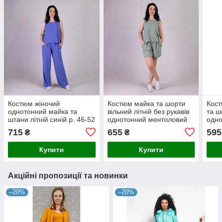
Костюм жіночий
Костюм майка та шорти
Кост
однотонний майка та
вільний літній без рукавів
та ш
штани літній синій р. 46-52
однотонний ментоловий
одно
р.46-52
р.46
715
655
595
₴
₴
Купити
Купити
Акційні пропозиції та новинки
–20%
–20%