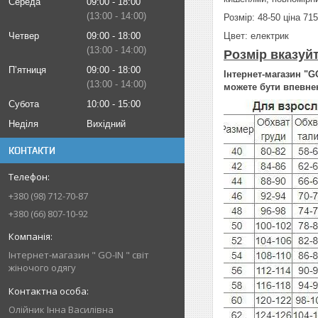
Середа
09:00
18:00
13:00
14:00
Розмір: 48-50 ціна 715
Четвер
09:00
18:00
Цвет: електрик
13:00
14:00
Розмір вказуйт
Пʼятниця
09:00
18:00
Інтернет-магазин "GO
13:00
14:00
можете бути впевнен
Субота
10:00
15:00
Неділя
Вихідний
КОНТАКТИ
+380 (98) 712-70-87
+380 (66) 807-10-92
Інтернет-магазин " GO-IN " світ
жіночого одягу
Олійник Інна Василівна