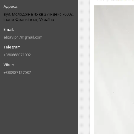
вул. Молодіжна 45 кв.27 індекс 76002,
Івано-Франківськ, Україна
elitavip17@gmail.com
+380668071092
+380987127087