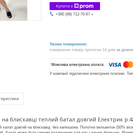
Купити з
+380 (98) 712-70-87
повернення товару протягом 14 днів
за домо
У компанії підключені електронні платежі. Те
теристики
 на блискавці теплий батал довгий Електрик р.4
й халат довгий на блискавці, без капюшона. Полотно вельветон (50% віск
й. Халат може бути гарним подарунком для вас і ваших близьких. Розміри 