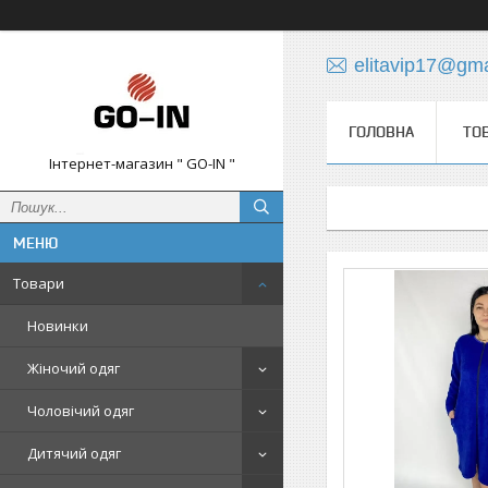
elitavip17@gm
ГОЛОВНА
ТО
Інтернет-магазин " GO-IN "
Товари
Новинки
Жіночий одяг
Чоловічий одяг
Дитячий одяг