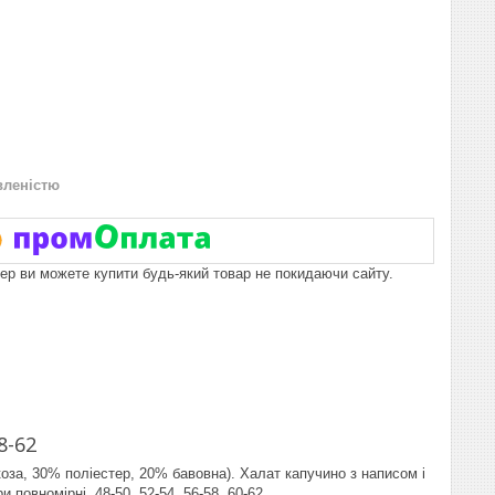
вленістю
пер ви можете купити будь-який товар не покидаючи сайту.
8-62
оза, 30% поліестер, 20% бавовна). Халат капучино з написом і
повномірні 48-50, 52-54, 56-58, 60-62.