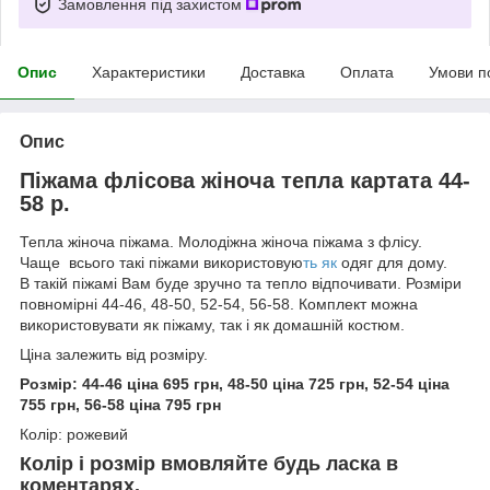
Замовлення під захистом
Опис
Характеристики
Доставка
Оплата
Умови п
Опис
Піжама флісова жіноча тепла картата 44-
58 р.
Тепла жіноча піжама. Молодіжна жіноча піжама з флісу.
Чаще всього такі піжами використовую
ть як
одяг для дому.
В такій піжамі Вам буде зручно та тепло відпочивати. Розміри
повномірні 44-46, 48-50, 52-54, 56-58. Комплект можна
використовувати як піжаму, так і як домашній костюм.
Ціна залежить від розміру.
Розмір: 44-46 ціна 695 грн, 48-50 ціна 725 грн, 52-54 ціна
755 грн, 56-58 ціна 795 грн
Колір: рожевий
Колір і розмір вмовляйте будь ласка в
коментарях.