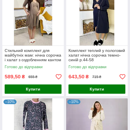
Стильний комплект для
Комплект теплий у пологовий
майбутніх мам: нічна сорочка
халат нічна сорочка темно-
і халат з оздобленням кантом
синій р.44-58
мокко 44-54р.
Готово до відправки
Готово до відправки
589,50
643,50
₴
₴
655 ₴
715 ₴
Купити
Купити
–10%
–10%