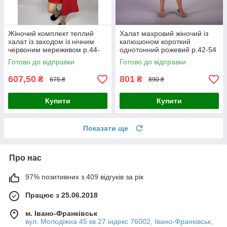
Жіночий комплект теплий
Халат махровий жіночий із
халат із заходом із нічним
капюшоном короткий
червоним мереживом р.44-
однотонний рожевий р.42-54
58
Готово до відправки
Готово до відправки
607,50
801
₴
₴
675 ₴
890 ₴
Купити
Купити
Показати ще
Про нас
97% позитивних з 409 відгуків за рік
Працює з 25.06.2018
м. Івано-Франківськ
вул. Молодіжна 45 кв.27 індекс 76002, Івано-Франківськ,