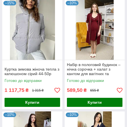
–15%
–10%
Набір в пологовий будинок –
Куртка зимова жіноча тепла з
нічна сорочка + халат з
капюшоном сірий 44-50p
кантом для вагітних та
годуючих бордовий 44-54р.
Готово до відправки
Готово до відправки
1 117,75
589,50
₴
₴
1 315 ₴
655 ₴
Купити
Купити
–10%
–10%