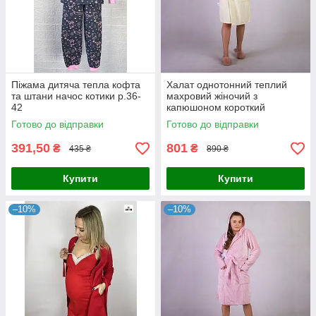
Піжама дитяча тепла кофта
Халат однотонний теплий
та штани начос котики р.36-
махровий жіночий з
42
капюшоном короткий
молочний р.42-54
Готово до відправки
Готово до відправки
391,50
801
₴
₴
435 ₴
890 ₴
Купити
Купити
–10%
–10%