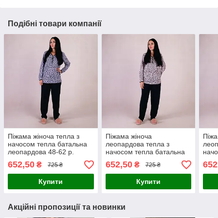
Подібні товари компанії
Піжама жіноча тепла з
Піжама жіноча
Піжа
начосом тепла батальна
леопардова тепла з
леоп
леопардова 48-62 р.
начосом тепла батальна
начо
48-62 р.
48-6
652,50
652,50
652
₴
₴
725 ₴
725 ₴
Купити
Купити
Акційні пропозиції та новинки