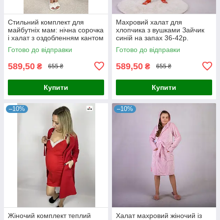
Стильний комплект для
Махровий халат для
майбутніх мам: нічна сорочка
хлопчика з вушками Зайчик
і халат з оздобленням кантом
синій на запах 36-42р.
мокко 44-54р.
Готово до відправки
Готово до відправки
589,50
589,50
₴
₴
655 ₴
655 ₴
Купити
Купити
–10%
–10%
Жіночий комплект теплий
Халат махровий жіночий із