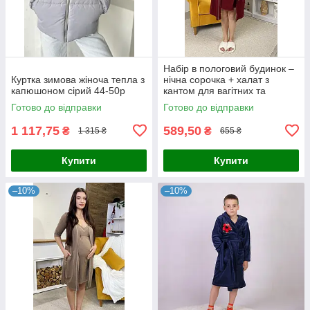
Набір в пологовий будинок –
Куртка зимова жіноча тепла з
нічна сорочка + халат з
капюшоном сірий 44-50p
кантом для вагітних та
годуючих бордовий 44-54р.
Готово до відправки
Готово до відправки
1 117,75
589,50
₴
₴
1 315 ₴
655 ₴
Купити
Купити
–10%
–10%