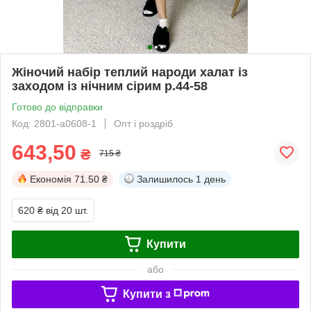
Жіночий набір теплий народи халат із
заходом із нічним сірим р.44-58
Готово до відправки
Код: 2801-а0608-1
Опт і роздріб
643,50
₴
715 ₴
Економія
71.50 ₴
Залишилось
1 день
620 ₴
від 20 шт.
Купити
або
Купити з