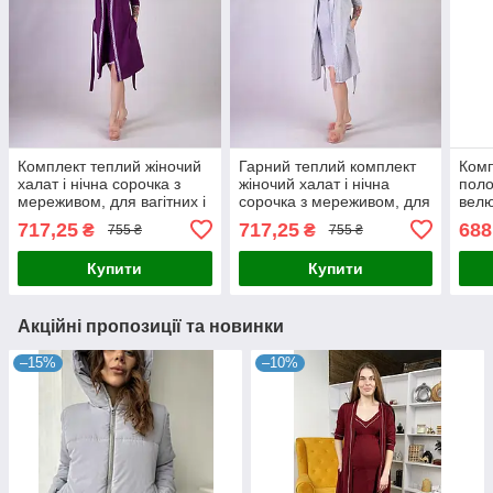
Комплект теплий жіночий
Гарний теплий комплект
Комп
халат і нічна сорочка з
жіночий халат і нічна
поло
мереживом, для вагітних і
сорочка з мереживом, для
велю
мам-годувальниць 42-54р.
вагітних і мам-
граф
717,25
717,25
688
₴
₴
755 ₴
755 ₴
годувальниць 42-54р.
Купити
Купити
Акційні пропозиції та новинки
–15%
–10%