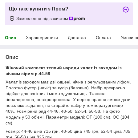
Що таке купити з Пром?
Замовлення під захистом
Опис
Характеристики
Доставка
Оплата
Умови п
Опис
Жіночий комплект теплий народи халат із заходом із
нічним сірим р.44-58
Халат із заходом має дві кишені, нічна з регульованим ліфом.
Полотно футер (начіс) та кулір (бавовна). Набір прекрасно
підійде для вагітних і мам-годувальниць. Тканина
гіпоалергенна, повітропроникна. У період прання зможе дати
невелике зсідання, не стирайте набір у температурі вище
40%. Розмірний ряд 44-46, 48-50, 52-54, 56-58. На фото
модель у 50 об'ємі. Параметри моделі: ОГ (100 см), ОС (104
см).
Розмір: 44-46 ціна 715 грн, 48-50 ціна 745 грн, 52-54 ціна 785
грн, 56-58 ціна 825 грн.