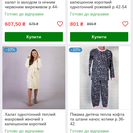
халат із заходом із нічним
капюшоном короткий
червоним мереживом р.44-
однотонний рожевий р.42-54
58
Готово до відправки
Готово до відправки
607,50
801
₴
₴
675 ₴
890 ₴
Купити
Купити
–10%
–10%
Халат однотонний теплий
Піжама дитяча тепла кофта
махровий жіночий з
та штани начос котики р.36-
капюшоном короткий
42
молочний р.42-54
Готово до відправки
Готово до відправки