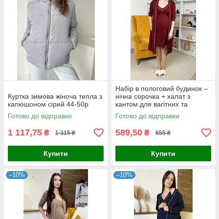
Набір в пологовий будинок –
Куртка зимова жіноча тепла з
нічна сорочка + халат з
капюшоном сірий 44-50p
кантом для вагітних та
годуючих бордовий 44-54р.
Готово до відправки
Готово до відправки
1 117,75
589,50
₴
₴
1 315 ₴
655 ₴
Купити
Купити
–10%
–10%