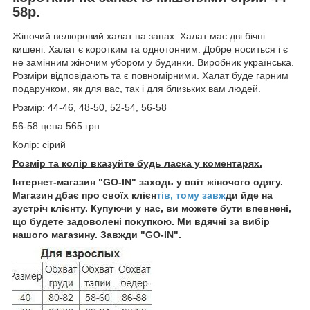
58р.
Жіночий велюровий халат на запах. Халат має дві бічні
кишені. Халат є коротким та однотонним. Добре носиться і є
не замінним жіночим убором у будинки. Виробник українська.
Розміри відповідають та є повномірними. Халат буде гарним
подарунком, як для вас, так і для близьких вам людей.
Розмір: 44-46, 48-50, 52-54, 56-58
56-58 цена 565 грн
Колір: сірий
Розмір та колір вказуйте будь ласка у коментарях.
Інтернет-магазин "GO-IN" заходь у світ жіночого одягу.
Магазин дбає про своїх клієн
тів, тому завж
ди йде на
зустріч клієнту. Купуючи у нас, ви можете бути впевнені,
що будете задоволені покупкою. Ми вдячні за вибір
нашого магазину. Завжди "GO-IN".