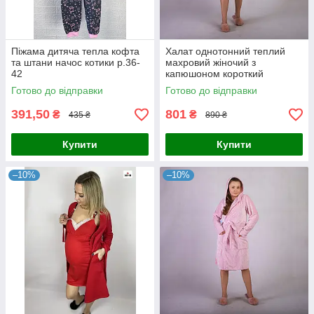
Піжама дитяча тепла кофта
Халат однотонний теплий
та штани начос котики р.36-
махровий жіночий з
42
капюшоном короткий
молочний р.42-54
Готово до відправки
Готово до відправки
391,50
801
₴
₴
435 ₴
890 ₴
Купити
Купити
–10%
–10%