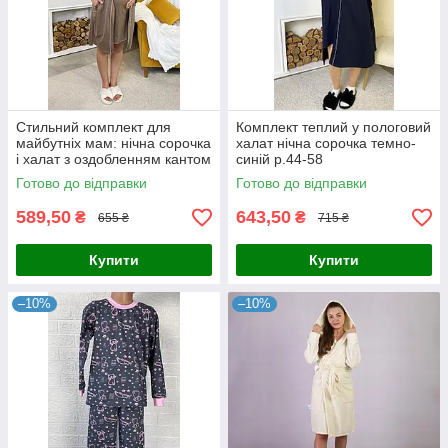
Стильний комплект для
Комплект теплий у пологовий
майбутніх мам: нічна сорочка
халат нічна сорочка темно-
і халат з оздобленням кантом
синій р.44-58
мокко 44-54р.
Готово до відправки
Готово до відправки
589,50
643,50
₴
₴
655 ₴
715 ₴
Купити
Купити
–10%
–10%