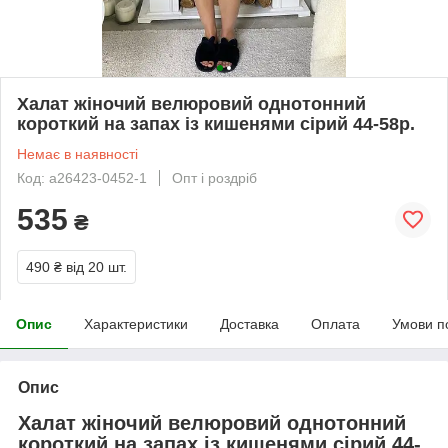
Халат жіночий велюровий однотонний
короткий на запах із кишенями сірий 44-58р.
Немає в наявності
Код: а26423-0452-1
Опт і роздріб
535
₴
490 ₴
від 20 шт.
Опис
Характеристики
Доставка
Оплата
Умови п
Опис
Халат жіночий велюровий однотонний
короткий на запах із кишенями сірий 44-