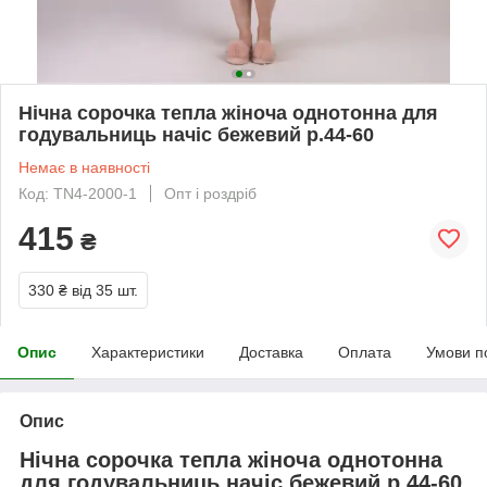
Нічна сорочка тепла жіноча однотонна для
годувальниць начіс бежевий р.44-60
Немає в наявності
Код: TN4-2000-1
Опт і роздріб
415
₴
330 ₴
від 35 шт.
Опис
Характеристики
Доставка
Оплата
Умови п
Опис
Нічна сорочка тепла жіноча однотонна
для годувальниць начіс бежевий р.44-60