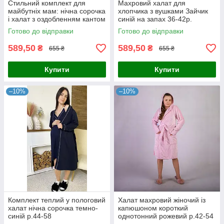
Стильний комплект для
Махровий халат для
майбутніх мам: нічна сорочка
хлопчика з вушками Зайчик
і халат з оздобленням кантом
синій на запах 36-42р.
мокко 44-54р.
Готово до відправки
Готово до відправки
589,50
589,50
₴
₴
655 ₴
655 ₴
Купити
Купити
–10%
–10%
Комплект теплий у пологовий
Халат махровий жіночий із
халат нічна сорочка темно-
капюшоном короткий
синій р.44-58
однотонний рожевий р.42-54