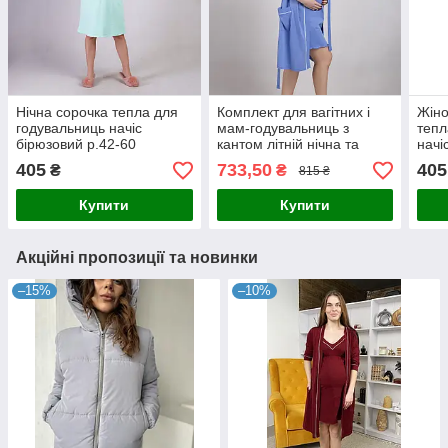
Нічна сорочка тепла для
Комплект для вагітних і
Жіно
годувальниць начіс
мам-годувальниць з
тепл
бірюзовий р.42-60
кантом літній нічна та
начі
халат однотонний синій
405
733,50
405
₴
₴
815 ₴
р.44-60
Купити
Купити
Акційні пропозиції та новинки
–15%
–10%