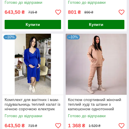
Готово до відправки
Готово до відправки
643,50
801
₴
₴
715 ₴
890 ₴
Купити
Купити
–10%
–10%
Комплект для вагітних і мам-
Костюм спортивний жіночий
годувальниць теплий халат із
теплий худі та штани з
нічною сорочкою електрик
капюшоном однотонний
р.44-58
бежевий 44-58р
Готово до відправки
Готово до відправки
643,50
1 368
₴
₴
715 ₴
1 520 ₴