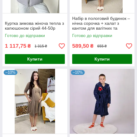
Набір в пологовий будинок –
Куртка зимова жіноча тепла з
нічна сорочка + халат з
капюшоном сірий 44-50p
кантом для вагітних та
годуючих бордовий 44-54р.
Готово до відправки
Готово до відправки
1 117,75
589,50
₴
₴
1 315 ₴
655 ₴
Купити
Купити
–10%
–10%