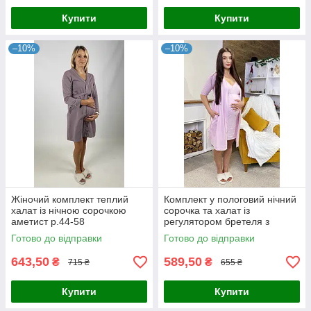
Купити
Купити
–10%
–10%
Жіночий комплект теплий
Комплект у пологовий нічний
халат із нічною сорочкою
сорочка та халат із
аметист р.44-58
регулятором бретеля з
кантом рожевий 44-54р.
Готово до відправки
Готово до відправки
643,50
589,50
₴
₴
715 ₴
655 ₴
Купити
Купити