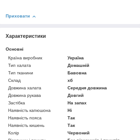
Приховати
Характеристики
Основні
Країна виробник
Україна
Тип халата
Домашній
Тип тканини
Бавовна
Склад
хб
Довжина халата
Середня довжина
Довжина рукава
Довгий
Застібка
На запах
Наявність капюшона
Ні
Наявність пояса
Так
Наявність кишень
Так
Колір
Червоний