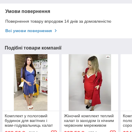
Умови повернення
Повернення товару впродовж 14 днів за домовленістю
Всі умови повернення
Подібні товари компанії
Комплект у пологовий
Жіночий комплект теплий
Комп
будинок для вагітних і
халат із заходом із нічним
поло
мам-годувальниць халат
червоним мереживом
соро
велюрова нічна сорочка
р.44-58