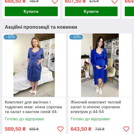
688,50
607,50
664
₴
₴
765 ₴
675 ₴
індиго р.44-54
Купити
Купити
Акційні пропозиції та новинки
–10%
–10%
Комплект для вагітних і
Жіночий комплект теплий
годуючих мам: нічна сорочка
халат із нічною сорочкою
та халат з кантом синій 44-
електрик р.44-54
54р.
Готово до відправки
Готово до відправки
589,50
643,50
₴
₴
655 ₴
715 ₴