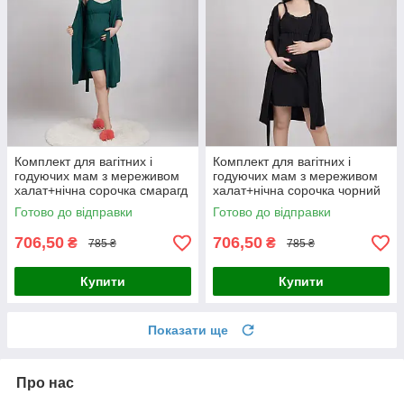
Комплект для вагітних і
Комплект для вагітних і
годуючих мам з мереживом
годуючих мам з мереживом
халат+нічна сорочка смарагд
халат+нічна сорочка чорний
р.44-60
р.44-60
Готово до відправки
Готово до відправки
706,50
706,50
₴
₴
785 ₴
785 ₴
Купити
Купити
Показати ще
Про нас