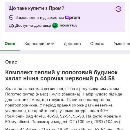
Що таке купити з Пром?
Замовлення під захистом
Доступна доставка
Опис
Характеристики
Доставка
Оплата
Умови п
Опис
Комплект теплий у пологовий будинок
халат нічна сорочка червоний р.44-58
Халат на запах має дві кишені, нічна з регульованим ліфом.
Полотно футер (начіс) і кулір (бавовна). Набір чудово підійде
для вагітних і мам, що годують. Тканина гіпоалергенна,
повітропроникна. У період прання зможе дати невелике
усадження, не прайте набір у температурі понад 40%.
Розмірний ряд 44-46, 48-50, 52-54, 56-58. На фото модель у
50-му обсязі. Параметри моделі: ОГ (100 см), ПРО (104 см).
Розмір: 44-46 ціна 715 грн, 48-50 ціна 745 грн, 52-54 ціна 785