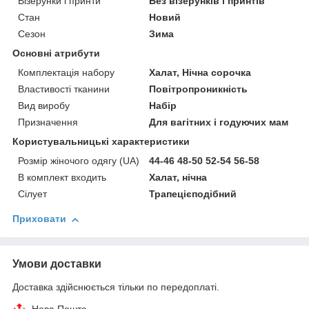
Візерунки і принти
Без візерунків і принтів
Стан
Новий
Сезон
Зима
Основні атрибути
Комплектація набору
Халат, Нічна сорочка
Властивості тканини
Повітропроникність
Вид виробу
Набір
Призначення
Для вагітних і годуючих мам
Користувальницькі характеристики
Розмір жіночого одягу (UA)
44-46 48-50 52-54 56-58
В комплект входить
Халат, нічна
Сілует
Трапецієподібний
Приховати
Умови доставки
Доставка здійснюється тільки по передоплаті.