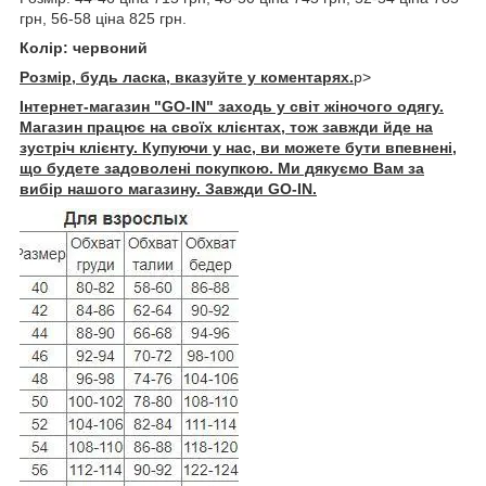
грн, 56-58 ціна 825 грн.
Колір: червоний
Розмір, будь ласка, вказуйте у коментарях.
p>
Інтернет-магазин "GO-IN" заходь у світ жіночого одягу.
Магазин працює на своїх клієнтах, тож завжди йде на
зустріч клієнту. Купуючи у нас, ви можете бути впевнені,
що будете задоволені покупкою. Ми дякуємо Вам за
вибір нашого магазину. Завжди GO-IN.